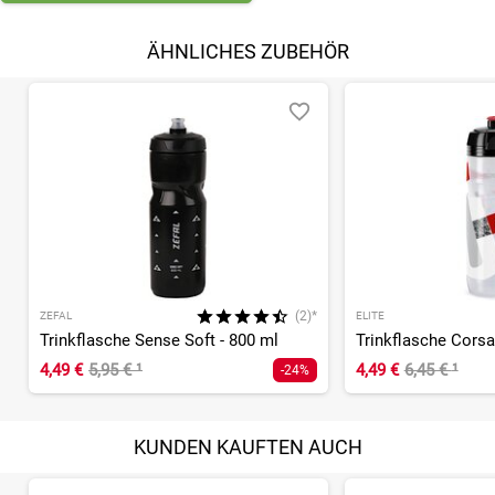
ÄHNLICHES ZUBEHÖR
(2)*
ZEFAL
ELITE
Trinkflasche Sense Soft - 800 ml
Trinkflasche Corsa
4,49 €
5,95 €
¹
4,49 €
6,45 €
¹
-24%
KUNDEN KAUFTEN AUCH