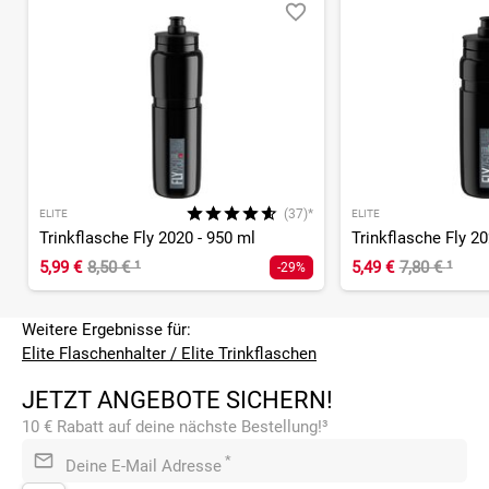
(37)*
ELITE
ELITE
Trinkflasche Fly 2020 - 950 ml
Trinkflasche Fly 20
5,99 €
8,50 €
¹
5,49 €
7,80 €
¹
-29%
Weitere Ergebnisse für:
Elite Flaschenhalter / Elite Trinkflaschen
JETZT ANGEBOTE SICHERN!
10 € Rabatt auf deine nächste Bestellung!³
*
Deine E-Mail Adresse