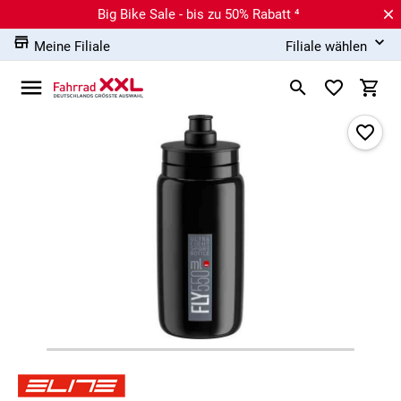
Big Bike Sale - bis zu 50% Rabatt ⁴
Meine Filiale
Filiale wählen