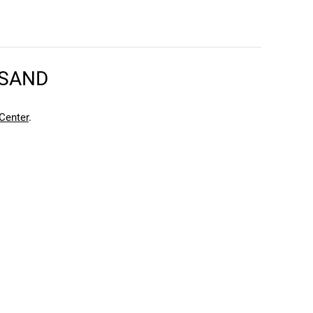
n.
en kann. Einen Fehler gefunden?
Hier melden.
RSAND
en kann. Einen Fehler gefunden?
Hier melden.
Center
.