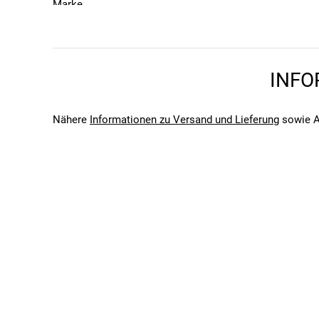
Marke
Neues einfarbiges Design, passend zu vielen aktue
Elite
Saison
Die Fly Trinkflasche ist ideal für aktive Sportler, die We
2026
Bitte beachte, dass es zu Abweichungen zwischen den 
INFO
Bitte beachte, dass es zu Abweichungen zwischen den 
Nähere
Informationen zu Versand und Lieferung
sowie A