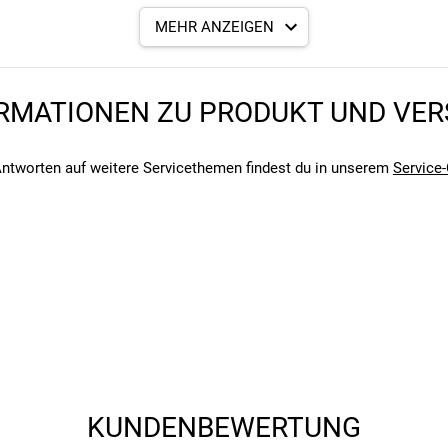
llen Fahrrädern
MEHR ANZEIGEN
rt auf Leichtigkeit, Funktionalität und ein ansprechendes Design lege
angegebenen- und den verbauten Komponenten bei Fahrrädern komm
RMATIONEN ZU PRODUKT UND VE
angegebenen- und den verbauten Komponenten bei Fahrrädern komm
ntworten auf weitere Servicethemen findest du in unserem
Service-
KUNDENBEWERTUNG