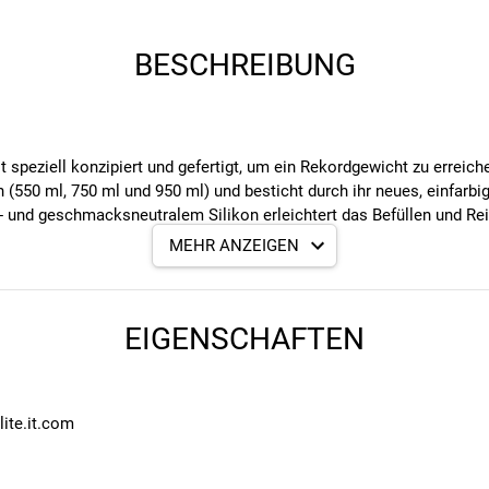
BESCHREIBUNG
st speziell konzipiert und gefertigt, um ein Rekordgewicht zu erreic
ch (550 ml, 750 ml und 950 ml) und besticht durch ihr neues, einfa
 und geschmacksneutralem Silikon erleichtert das Befüllen und Rei
MEHR ANZEIGEN
EIGENSCHAFTEN
ull-Ventil
ache Handhabung
lite.it.com
iffigkeit
 mm bei 550 ml, 225 mm bei 750 ml, 266 mm bei 950 ml
enhalter