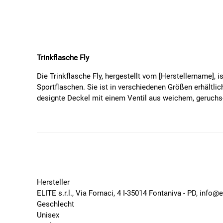
Trinkflasche Fly
Die Trinkflasche Fly, hergestellt vom [Herstellername], i
Sportflaschen. Sie ist in verschiedenen Größen erhältli
designte Deckel mit einem Ventil aus weichem, geruchs-
Durchflussmenge.
Produktdetails:
Serie: Fly
Material: Kunststoff
Verschluss: Schraubverschluss mit großem Push-P
Extrem leichtes Gewicht: ab 54 g
Hersteller
Ergonomischer Deckel mit Silikonventil für einf
ELITE s.r.l., Via Fornaci, 4 I-35014 Fontaniva - PD, info@e
Sportliches, unverwechselbares Design mit guter Gr
Geschlecht
Kompakte Größe für kleine Rahmen: Höhe nur 185
Unisex
Durchmesser: 74 mm, passend für normale Flasch