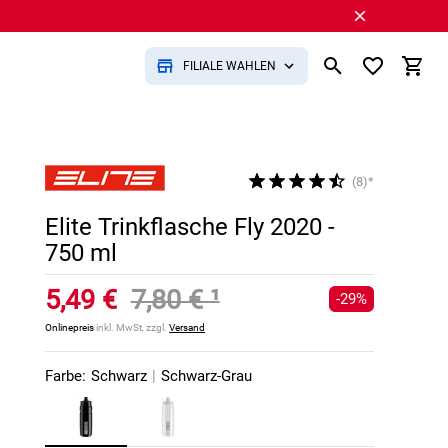
FILIALE WÄHLEN
(8)*
Elite Trinkflasche Fly 2020 -
750 ml
5,49 €
7,80 €
¹
-29%
Onlinepreis
inkl. MwSt, zzgl.
Versand
Farbe:
Schwarz
|
Schwarz-Grau