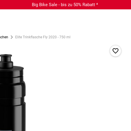
Big Bike Sale - bis zu 50% Rabatt ⁴
schen
Elite Trinkflasche Fly 2020 - 750 ml