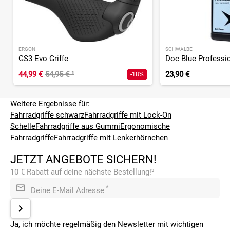
ERGON
SCHWALBE
GS3 Evo Griffe
44,99 €
54,95 €
¹
23,90 €
-18%
Weitere Ergebnisse für:
Fahrradgriffe schwarz
Fahrradgriffe mit Lock-On
Schelle
Fahrradgriffe aus Gummi
Ergonomische
Fahrradgriffe
Fahrradgriffe mit Lenkerhörnchen
JETZT ANGEBOTE SICHERN!
10 € Rabatt auf deine nächste Bestellung!³
*
Deine E-Mail Adresse
Ja, ich möchte regelmäßig den Newsletter mit wichtigen