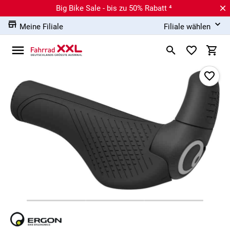
Big Bike Sale - bis zu 50% Rabatt ⁴
Meine Filiale
Filiale wählen