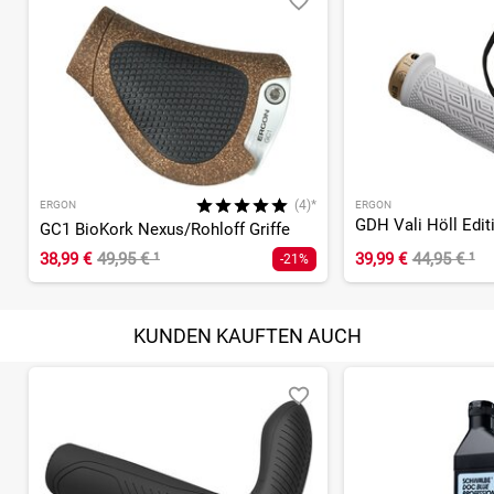
(4)*
ERGON
ERGON
GDH Vali Höll Editi
GC1 BioKork Nexus/Rohloff Griffe
38,99 €
49,95 €
¹
39,99 €
44,95 €
¹
-21%
KUNDEN KAUFTEN AUCH