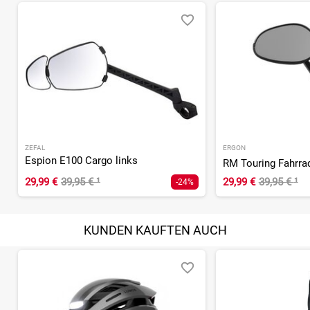
ZEFAL
ERGON
Espion E100 Cargo links
RM Touring Fahrra
29,99 €
39,95 €
¹
29,99 €
39,95 €
¹
-24%
KUNDEN KAUFTEN AUCH