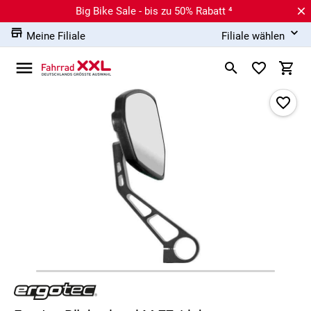
Big Bike Sale - bis zu 50% Rabatt ⁴
Meine Filiale
Filiale wählen