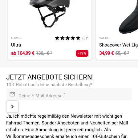
(3)*
LUMOS
VAUDE
Ultra
Shoecover Wet Ligh
ab
104,99 €
130,- €
¹
34,99 €
55,- €
²
-19%
JETZT ANGEBOTE SICHERN!
10 € Rabatt auf deine nächste Bestellung!³
*
Deine E-Mail Adresse
Ja, ich möchte regelmäßig den Newsletter mit wichtigen
Fahrrad-Themen, Sonder-Angeboten und Neuheiten per Mail
erhalten. Eine Abmeldung ist jederzeit möglich. Als
Willkommensgeschenk erhalte ich einen 10€-Gutschein für