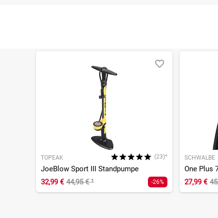
(23)*
TOPEAK
SCHWALBE
JoeBlow Sport III Standpumpe
32,99 €
44,95 €
¹
27,99 €
45
-26%