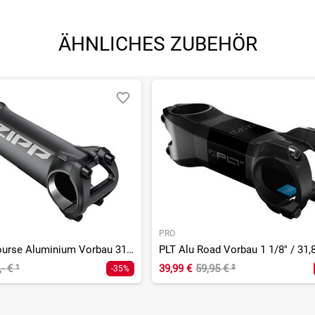
ÄHNLICHES ZUBEHÖR
PRO
Service Course Aluminium Vorbau 31,8 mm/6°
,- €
¹
39,99 €
59,95 €
²
-35%