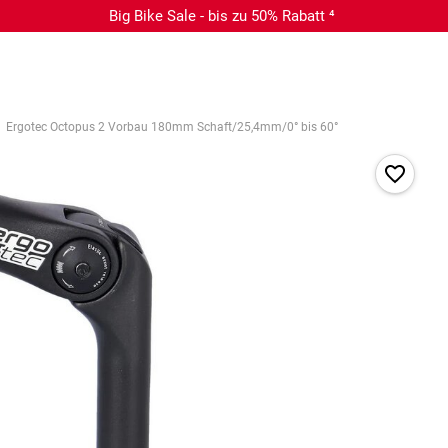
Big Bike Sale - bis zu 50% Rabatt ⁴
Ergotec Octopus 2 Vorbau 180mm Schaft/25,4mm/0° bis 60°