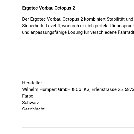
Ergotec Vorbau Octopus 2
Der Ergotec Vorbau Octopus 2 kombiniert Stabilität und F
Sicherheits-Level 4, wodurch er sich perfekt für anspr
und anpassungsfähige Lösung für verschiedene Fahrrad
Eigenschaften:
Winkelverstellbarer Vorbau (0° bis 60°)
Hochwertige Materialien: Aluminium-Kopf und Sta
Lenkerklemmung: Ø25,4mm
Sicherheits-Level 4 für maximale Stabilität
Hersteller
Technische Details:
Wilhelm Humpert GmbH & Co. KG, Erlenstrasse 25, 587
Farbe
Gewicht:
440 g
Schwarz
Winkel:
0° bis 60°
Geschlecht
Winkelverstellbar:
Ja
Unisex
Material Kopf:
Aluminium
Marke
Material Schaft:
Stahl
Ergotec
Ausladung:
90 mm