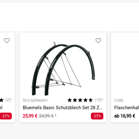
(2)*
(18)*
SKS GERMANY
CUBE
el
Bluemels Basic Schutzblech Set 28 Zoll schwarz
25,99 €
34,99 €
¹
ab
16,95 €
-22%
-25%