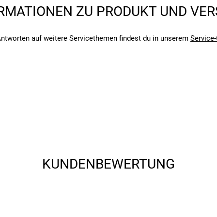
RMATIONEN ZU PRODUKT UND VE
angegebenen- und den verbauten Komponenten bei Fahrrädern komm
angegebenen- und den verbauten Komponenten bei Fahrrädern komm
ntworten auf weitere Servicethemen findest du in unserem
Service-
KUNDENBEWERTUNG