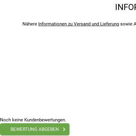
Saison
Farbe:
schwarz
INFO
2026
Bitte beachte, dass es zu Abweichungen zwischen den 
Bitte beachte, dass es zu Abweichungen zwischen den 
Nähere
Informationen zu Versand und Lieferung
sowie A
Noch keine Kundenbewertungen.
BEWERTUNG ABGEBEN