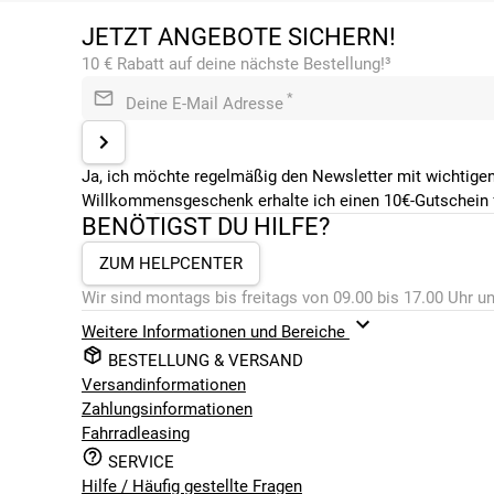
JETZT ANGEBOTE SICHERN!
10 € Rabatt auf deine nächste Bestellung!³
*
Deine E-Mail Adresse
Ja, ich möchte regelmäßig den Newsletter mit wichtigen
Willkommensgeschenk erhalte ich einen 10€-Gutschein f
BENÖTIGST DU HILFE?
ZUM HELPCENTER
Wir sind montags bis freitags von 09.00 bis 17.00 Uhr un
Weitere Informationen und Bereiche
BESTELLUNG & VERSAND
Versandinformationen
Zahlungsinformationen
Fahrradleasing
SERVICE
Hilfe / Häufig gestellte Fragen