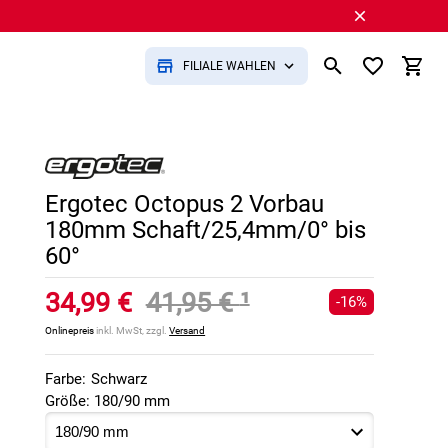
FILIALE WÄHLEN
Ergotec Octopus 2 Vorbau
180mm Schaft/25,4mm/0° bis
60°
34,99 €
41,95 €
¹
-16%
Onlinepreis
inkl. MwSt, zzgl.
Versand
Farbe:
Schwarz
Größe: 180/90 mm