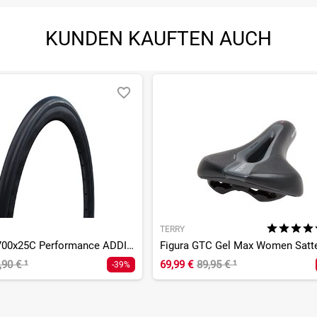
KUNDEN KAUFTEN AUCH
TERRY
One Plus 700x25C Performance ADDIX SmartGuard TwinSkin
Figura GTC Gel Max Women Satt
,90 €
¹
69,99 €
89,95 €
¹
-39%