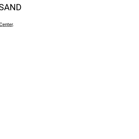
RSAND
en kann. Einen Fehler gefunden?
Hier melden.
en kann. Einen Fehler gefunden?
Hier melden.
Center
.