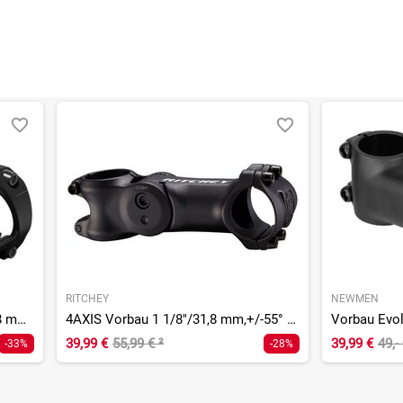
RITCHEY
NEWMEN
PLT Alu Road Vorbau 1 1/8" / 31,8 mm / 17°
4AXIS Vorbau 1 1/8"/31,8 mm,+/-55° winkelverstellbar
Vorbau Evol
39,99 €
55,99 €
²
39,99 €
49,-
-33%
-28%