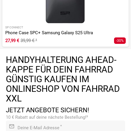
SP CONNECT
Phone Case SPC+ Samsung Galaxy S25 Ultra
27,99 €
39,99 €
¹
-30%
HANDYHALTERUNG AHEAD-
KAPPE FÜR DEIN FAHRRAD
GÜNSTIG KAUFEN IM
ONLINESHOP VON FAHRRAD
XXL
JETZT ANGEBOTE SICHERN!
10 € Rabatt auf deine nächste Bestellung!³
*
Deine E-Mail Adresse