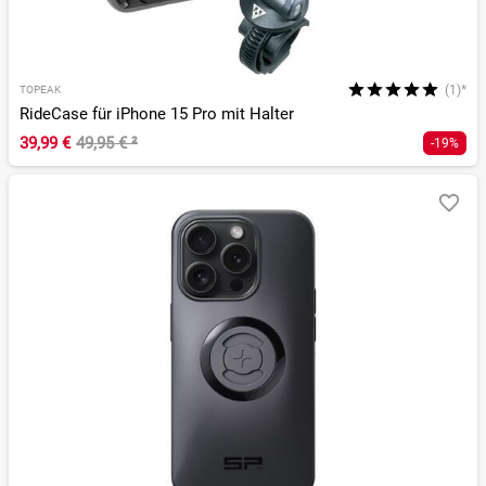
(1)*
TOPEAK
RideCase für iPhone 15 Pro mit Halter
39,99 €
49,95 €
²
-19%