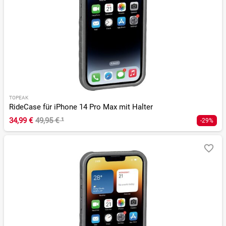
TOPEAK
RideCase für iPhone 14 Pro Max mit Halter
34,99 €
49,95 €
¹
-29%