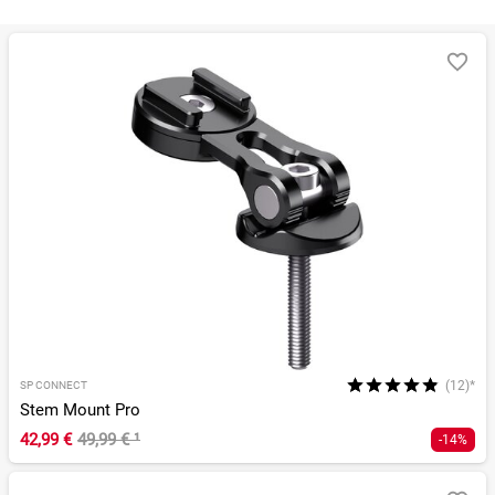
Sortieren nach
RELEVANZ
BESTSELLER
ERSPARNIS IN %
N
(12)*
SP CONNECT
Stem Mount Pro
42,99 €
49,99 €
¹
-14%