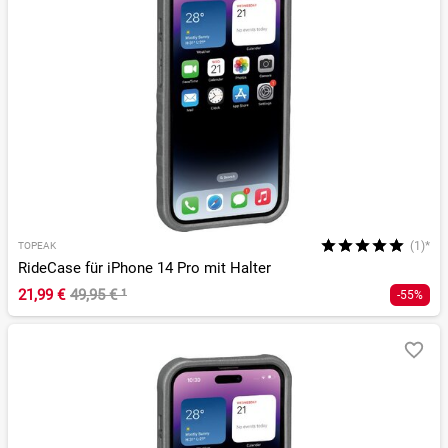
(1)*
TOPEAK
RideCase für iPhone 14 Pro mit Halter
21,99 €
49,95 €
¹
-55%