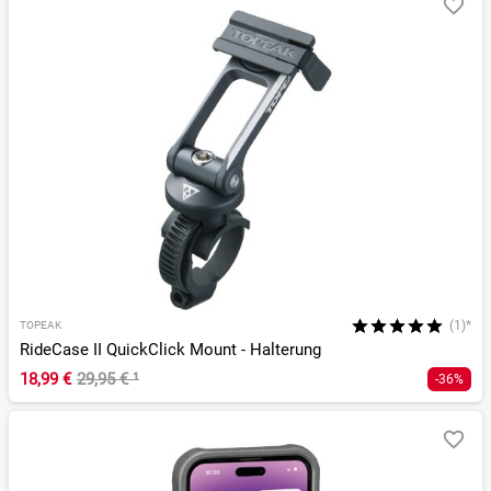
(1)*
TOPEAK
RideCase II QuickClick Mount - Halterung
18,99 €
29,95 €
¹
-36%