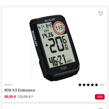
Sortieren nach
RELEVANZ
BESTSELLER
ERSPARNIS IN %
N
(9)*
SIGMA
ROX 4.0 Endurance
89,99 €
129,95 €
²
-30%