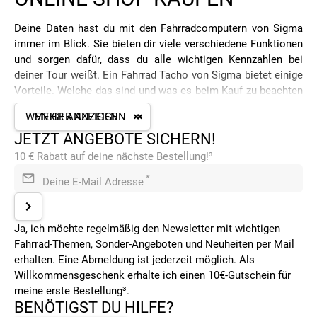
Deine Daten hast du mit den Fahrradcomputern von Sigma
immer im Blick. Sie bieten dir viele verschiedene Funktionen
und sorgen dafür, dass du alle wichtigen Kennzahlen bei
deiner Tour weißt. Ein Fahrrad Tacho von Sigma bietet einige
Vorteile. Welche das sind und was es beim Kauf zu beachten
gibt, erfährst du in diesem Beitrag.
WENIGER ANZEIGEN
MEHR ANZEIGEN
SIGMA FAHRRADCOMPUTER - DARAUF
JETZT ANGEBOTE SICHERN!
MUSST DU BEIM KAUF ACHTEN
10 € Rabatt auf deine nächste Bestellung!³
Durchschnittsgeschwindigkeit, Anzahl deiner zurückgelegten
*
Deine E-Mail Adresse
Kilometer und die aktuelle Geschwindigkeit sind nur ein paar
der Werte, die wir bei unseren kleinen und großen Touren
wissen wollen. Mit Sigma Fahrradcomputern kannst du diese
Ja, ich möchte regelmäßig den Newsletter mit wichtigen
und noch viele andere Werte bei deinen Fahrten immer
Fahrrad-Themen, Sonder-Angeboten und Neuheiten per Mail
abrufen und im Blick behalten. Damit machen Touren noch
erhalten. Eine Abmeldung ist jederzeit möglich. Als
mehr Spaß. Allerdings gibt es bei der Auswahl deines Sigma
Willkommensgeschenk erhalte ich einen 10€-Gutschein für
Fahrradcomputer einiges zu beachten.
meine erste Bestellung³.
BENÖTIGST DU HILFE?
Allen voran steht die Frage, ob du lieber einen