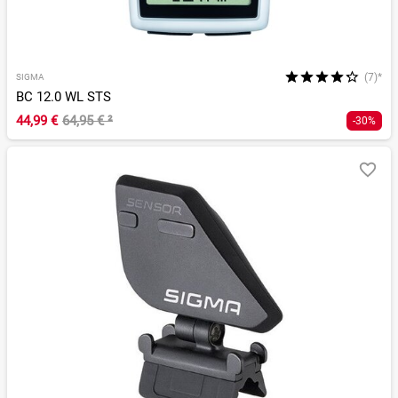
(7)*
SIGMA
BC 12.0 WL STS
44,99 €
64,95 €
²
-30%