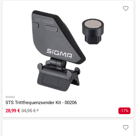
SIGMA
STS Trittfrequenzsender Kit - 00206
28,99 €
34,95 €
²
-17%