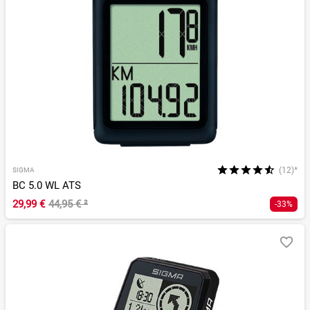
(12)*
SIGMA
BC 5.0 WL ATS
29,99 €
44,95 €
²
-33%