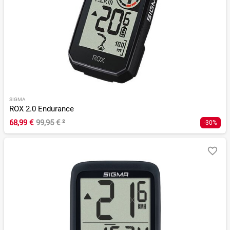
SIGMA
ROX 2.0 Endurance
68,99 €
99,95 €
²
-30%