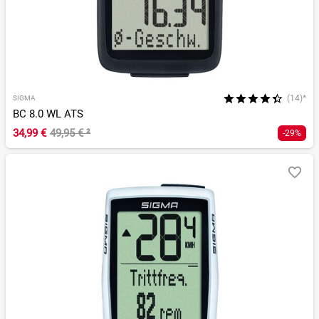
(14)*
SIGMA
BC 8.0 WL ATS
34,99 €
49,95 €
²
-29%