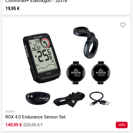
Comfortex+ Elastikgurt - 20318
19,95 €
SIGMA
ROX 4.0 Endurance Sensor Set
149,99 €
229,95 €
²
-34%