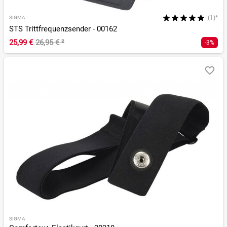
(1)*
SIGMA
STS Trittfrequenzsender - 00162
25,99 €
26,95 €
²
-3%
SIGMA