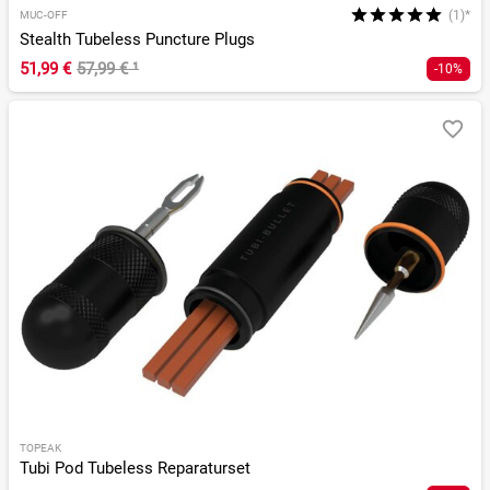
(1)*
MUC-OFF
Stealth Tubeless Puncture Plugs
51,99 €
57,99 €
¹
-10%
TOPEAK
Tubi Pod Tubeless Reparaturset