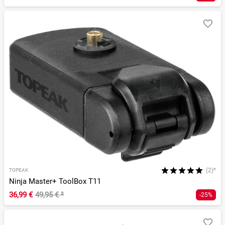
(2)*
TOPEAK
Ninja Master+ ToolBox T11
36,99 €
49,95 €
²
-25%