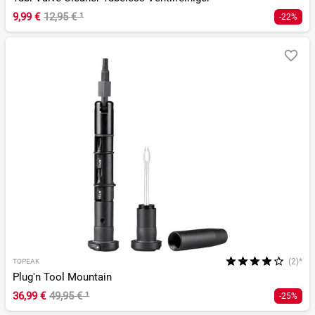
9,99 €
12,95 €
¹
-22%
(2)*
TOPEAK
Plug'n Tool Mountain
36,99 €
49,95 €
¹
-25%