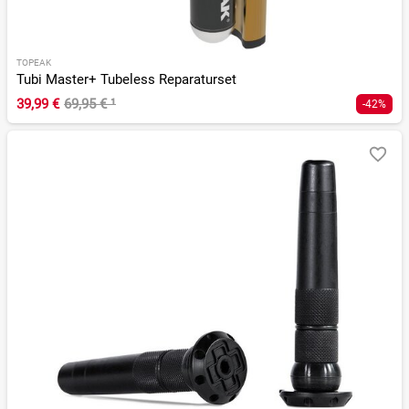
TOPEAK
Tubi Master+ Tubeless Reparaturset
39,99 €
69,95 €
¹
-42%