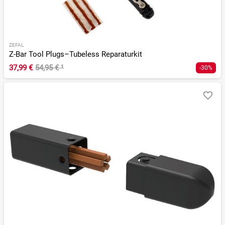
ZEFAL
Z-Bar Tool Plugs–Tubeless Reparaturkit
37,99 €
54,95 €
¹
-30%