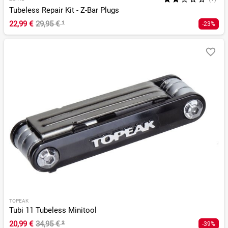
Tubeless Repair Kit - Z-Bar Plugs
22,99 €
29,95 €
¹
-23%
TOPEAK
Tubi 11 Tubeless Minitool
20,99 €
34,95 €
²
-39%