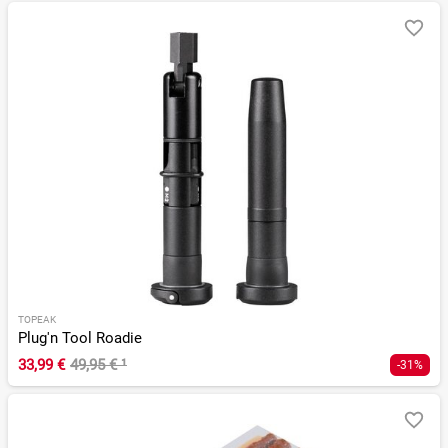
TOPEAK
Plug'n Tool Roadie
33,99 €
49,95 €
¹
-31%