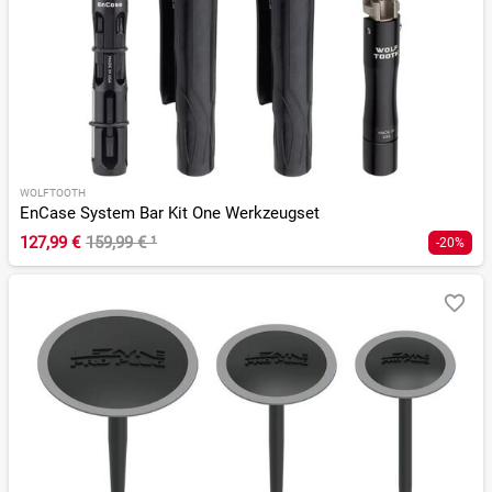
WOLFTOOTH
EnCase System Bar Kit One Werkzeugset
127,99 €
159,99 €
¹
-20%