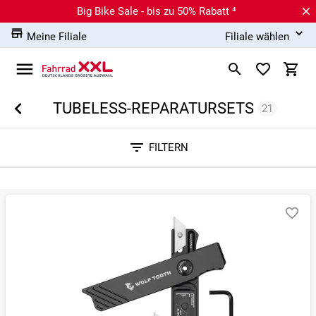
Big Bike Sale - bis zu 50% Rabatt ⁴
Meine Filiale
Filiale wählen
TUBELESS-REPARATURSETS
21
Sortieren nach
FILTERN
RELEVANZ
BESTSELLER
ERSPARNIS IN %
N