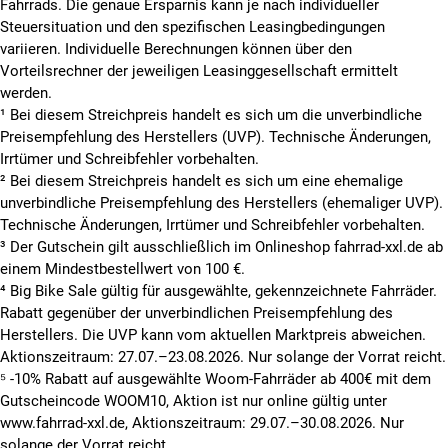
Fahrrads. Die genaue Ersparnis kann je nach individueller
Steuersituation und den spezifischen Leasingbedingungen
variieren. Individuelle Berechnungen können über den
Vorteilsrechner der jeweiligen Leasinggesellschaft ermittelt
werden.
¹ Bei diesem Streichpreis handelt es sich um die unverbindliche
Preisempfehlung des Herstellers (UVP). Technische Änderungen,
Irrtümer und Schreibfehler vorbehalten.
² Bei diesem Streichpreis handelt es sich um eine ehemalige
unverbindliche Preisempfehlung des Herstellers (ehemaliger UVP).
Technische Änderungen, Irrtümer und Schreibfehler vorbehalten.
³ Der Gutschein gilt ausschließlich im Onlineshop fahrrad-xxl.de ab
einem Mindestbestellwert von 100 €.
⁴ Big Bike Sale gültig für ausgewählte, gekennzeichnete Fahrräder.
Rabatt gegenüber der unverbindlichen Preisempfehlung des
Herstellers. Die UVP kann vom aktuellen Marktpreis abweichen.
Aktionszeitraum: 27.07.–23.08.2026. Nur solange der Vorrat reicht.
⁵ -10% Rabatt auf ausgewählte Woom-Fahrräder ab 400€ mit dem
Gutscheincode WOOM10, Aktion ist nur online gültig unter
www.fahrrad-xxl.de, Aktionszeitraum: 29.07.–30.08.2026. Nur
solange der Vorrat reicht.