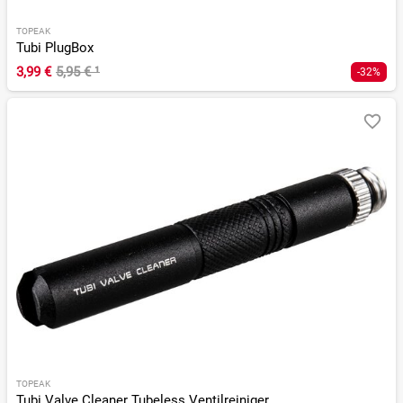
TOPEAK
Tubi PlugBox
3,99 €
5,95 €
¹
-32%
TOPEAK
Tubi Valve Cleaner Tubeless Ventilreiniger