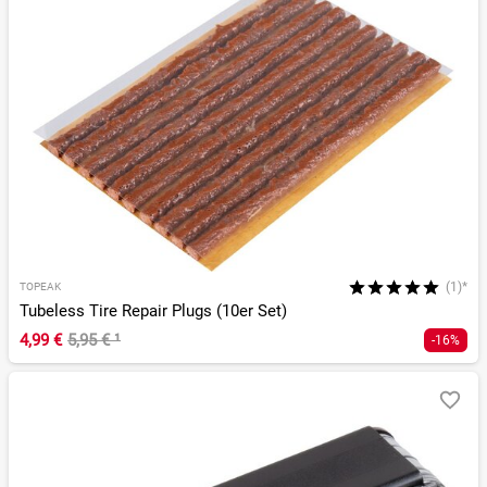
(1)*
TOPEAK
Tubeless Tire Repair Plugs (10er Set)
4,99 €
5,95 €
¹
-16%