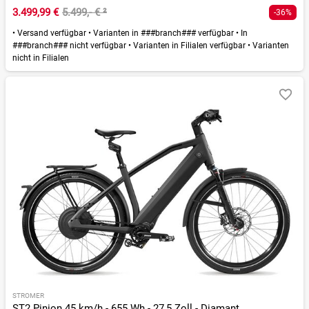
3.499,99 €
5.499,- €
²
-36%
•
Versand verfügbar
•
Varianten in ###branch### verfügbar
•
In
###branch### nicht verfügbar
•
Varianten in Filialen verfügbar
•
Varianten
nicht in Filialen
STROMER
ST2 Pinion 45 km/h - 655 Wh - 27,5 Zoll - Diamant