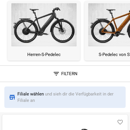
Herren-S-Pedelec
S-Pedelec von 
FILTERN
Sortieren nach
Filiale wählen
und sieh dir die Verfügbarkeit in der
RELEVANZ
BESTSELLER
ERSPARNIS IN %
N
Filiale an