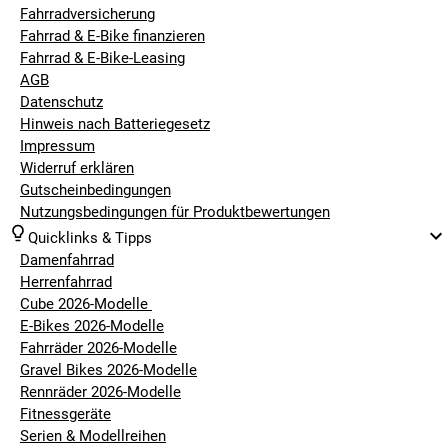
BIKES MIT 45 KM/H BEACHTEN
Fahrradversicherung
Fahrrad & E-Bike finanzieren
Fahrrad & E-Bike-Leasing
AGB
Datenschutz
Hinweis nach Batteriegesetz
Impressum
Widerruf erklären
Gutscheinbedingungen
Nutzungsbedingungen für Produktbewertungen
Quicklinks & Tipps
Damenfahrrad
Herrenfahrrad
Beim Kauf eines Elektro-Bikes sollte daran gedacht werden,
Cube 2026-Modelle
dass ein Führerschein notwendig ist, eine Helmpflicht
E-Bikes 2026-Modelle
besteht und das Fahren nur im öffentlichen Straßenverkehr
Fahrräder 2026-Modelle
erlaubt ist. Aus diesem Grund benötigt das Bike auch ein
Gravel Bikes 2026-Modelle
Versicherungskennzeichen. Die Modellwahl ist von den
Rennräder 2026-Modelle
eigenen individuellen Bedürfnissen abhängig und sollte auf
Fitnessgeräte
die eigenen Fähigkeiten abgestimmt sein. Ein E-Bike mit
Serien & Modellreihen
einer Geschwindigkeit von fast 45 km/h erfordert eine hohe