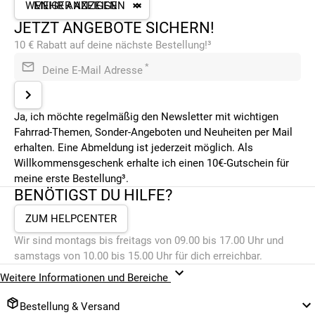
Fahrrad-xxl.de bald eine
WENIGER ANZEIGEN
MEHR ANZEIGEN
riesige Auswahl zu günstigen
JETZT ANGEBOTE SICHERN!
Preisen. Die Speed Pedelecs
10 € Rabatt auf deine nächste Bestellung!³
werden vollständig
vormontiert, schnell geliefert
*
Deine E-Mail Adresse
und sind mit nur wenigen
Handgriffen sofort
einsatzbereit. Die Lieferung
Ja, ich möchte regelmäßig den Newsletter mit wichtigen
vom Elektrofahrrad erfolgt innerhalb von nur wenigen Tagen,
Fahrrad-Themen, Sonder-Angeboten und Neuheiten per Mail
so dass der Fahrspaß nicht lange auf sich warten lassen
erhalten. Eine Abmeldung ist jederzeit möglich. Als
muss. Sollte dennoch mit dem Elektrofahrrad etwas nicht in
Willkommensgeschenk erhalte ich einen 10€-Gutschein für
Ordnung sein oder es den gewünschten Anforderungen nicht
meine erste Bestellung³.
entsprechen, gehört ein kostenloser Rückversand
BENÖTIGST DU HILFE?
selbstverständlich zu unserem Service dazu. Neben dem
ZUM HELPCENTER
ausgezeichneten Online-Service stehen dir auch eine Vielzahl
an Filialen zur Verfügung, beispielsweise in Hamburg,
Wir sind montags bis freitags von 09.00 bis 17.00 Uhr und
Münster, Chemnitz, Mainz oder Ludwigshafen, um nur einige
samstags von 10.00 bis 15.00 Uhr für dich erreichbar.
wenige zu nennen. Unsere Filialen bieten einen
Weitere Informationen und Bereiche
hervorragenden Werkstattservice an und stellen bei einer
notwendigen Reparatur auch ein kostenloses Leihrad zur
Bestellung & Versand
Verfügung.