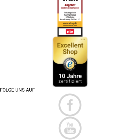
Welcher Motor letztendlich in Frage kommt, ist vom
eigenen Geschmack und dem jeweiligen Einsatz
abhängig.
Für welchen Einsatzbereich ist dein E-Bike gedacht?
>>
Ein E-Bike mit einer Geschwindigkeit von 45 km/h
eignet sich ausgezeichnet für den Straßenverkehr und
ermöglicht ein schnelles Vorankommen. Die Trekking-
Ausführung ermöglicht zusätzlich auch die Nutzung für
längere sportliche Touren.
GIBT ES EINE HELMPFLICHT BEI
✅
EINEM ELEKTROFAHRRAD MIT 45 KM/H?
FOLGE UNS AUF
Bei allen höher motorisierten Fahrzeugen ist das Tragen
eines Helmes Pflicht. Dies macht alleine schon die Nutzung
im öffentlichen Straßenverkehr notwendig und sorgt
zusätzlich für einen ausreichenden Kopfschutz des Fahrers.
GIBT ES EIN MINDESTALTER UND EINE
✅
FÜHRERSCHEINPFLICHT?