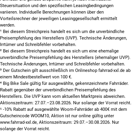
ausschließlich auf Straßen gefahren werden. Fahrradstraßen
Steuersituation und den spezifischen Leasingbedingungen
dürfen mit S-Pedelecs nur dann befahren werden, wenn sie
variieren. Individuelle Berechnungen können über den
für Kraftfahrzeuge allgemein oder für Krafträder freigegeben
Vorteilsrechner der jeweiligen Leasinggesellschaft ermittelt
sind. Auf allen anderen Radwegen oder im Wald und Feld
werden.
dürfen nur zulassungsfreie Pedelecs (bis 25 km/h) genutzt
¹ Bei diesem Streichpreis handelt es sich um die unverbindliche
werden.
Preisempfehlung des Herstellers (UVP). Technische Änderungen,
Irrtümer und Schreibfehler vorbehalten.
DARF ICH EINEN KINDERSITZ ODER
✅
² Bei diesem Streichpreis handelt es sich um eine ehemalige
ANHÄNGER MONTIEREN?
unverbindliche Preisempfehlung des Herstellers (ehemaliger UVP).
Technische Änderungen, Irrtümer und Schreibfehler vorbehalten.
Nein, ein S-Pedelec ist laut Betriebserlaubnis ein einsitziges
³ Der Gutschein gilt ausschließlich im Onlineshop fahrrad-xxl.de ab
Kraftfahrzeug. Es gibt aktuell auch keinen Fahrradanhänger
einem Mindestbestellwert von 100 €.
der für den Betrieb mit zulassungspflichtigem Zugfahrzeug
⁴ Big Bike Sale gültig für ausgewählte, gekennzeichnete Fahrräder.
freigegeben ist.
Rabatt gegenüber der unverbindlichen Preisempfehlung des
BRAUCHE ICH EINE VERSICHERUNG
Herstellers. Die UVP kann vom aktuellen Marktpreis abweichen.
✅
FÜR MEIN S-PEDELEC?
Aktionszeitraum: 27.07.–23.08.2026. Nur solange der Vorrat reicht.
⁵ -10% Rabatt auf ausgewählte Woom-Fahrräder ab 400€ mit dem
Wie in unserem
E Bike Ratgeber
vermerkt, ist es notwendig,
Gutscheincode WOOM10, Aktion ist nur online gültig unter
ein Elektro Bike mit 45 km/h zu versichern, da ein
www.fahrrad-xxl.de, Aktionszeitraum: 29.07.–30.08.2026. Nur
Kennzeichen Pflicht ist. Die Haftpflichtversicherung gilt in der
solange der Vorrat reicht.