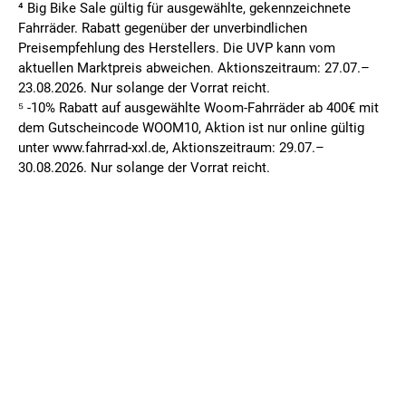
⁴ Big Bike Sale gültig für ausgewählte, gekennzeichnete
Fahrräder. Rabatt gegenüber der unverbindlichen
Preisempfehlung des Herstellers. Die UVP kann vom
aktuellen Marktpreis abweichen. Aktionszeitraum: 27.07.–
23.08.2026. Nur solange der Vorrat reicht.
⁵ -10% Rabatt auf ausgewählte Woom-Fahrräder ab 400€ mit
dem Gutscheincode WOOM10, Aktion ist nur online gültig
unter www.fahrrad-xxl.de, Aktionszeitraum: 29.07.–
30.08.2026. Nur solange der Vorrat reicht.
FILIALSUCHE
MEINE FILIALE
Deine PLZ oder Ort eingeben
Bitte wählen Sie zuerst eine Filiale aus.
AGB
DATENSCHUTZ
IMPRESSUM
Meinen Standort ermitteln
FILIALE WECHSELN
WIDERRUFSBELEHRUNG