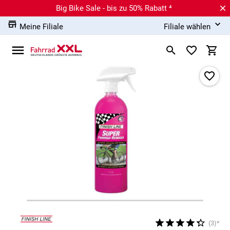
Big Bike Sale - bis zu 50% Rabatt ⁴
Meine Filiale
Filiale wählen
(3)*