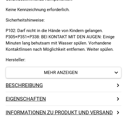
Keine Kennzeichnung erforderlich.
Sicherheitshinweise:
P102: Darf nicht in die Hände von Kindern gelangen.
P305+P351+P338: BEI KONTAKT MIT DEN AUGEN: Einige
Minuten lang behutsam mit Wasser spülen. Vorhandene
Kontaktlinsen nach Möglichkeit entfernen. Weiter spülen.
Hersteller:
Finish Line Technologies, Inc.
MEHR ANZEIGEN
50 Wireless Blvd.
Hauppauge, NY 11788
BESCHREIBUNG
USA
Tel.: +1 (631) 666-7300
EIGENSCHAFTEN
Fax: +1 (631) 666-7391
E-Mail: SDSinfo@finishlineusa.com
INFORMATIONEN ZU PRODUKT UND VERSAND