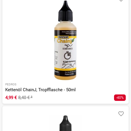
PEDROS
Kettenöl ChainJ, Tropfflasche - 50ml
4,99 €
8,40 €
²
-40%