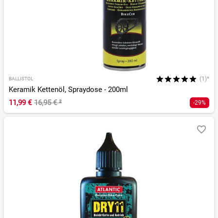
(1)*
BALLISTOL
Keramik Kettenöl, Spraydose - 200ml
11,99 €
16,95 €
²
-29%