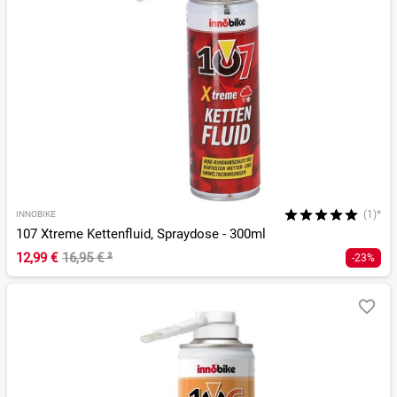
(1)*
INNOBIKE
107 Xtreme Kettenfluid, Spraydose - 300ml
12,99 €
16,95 €
²
-23%