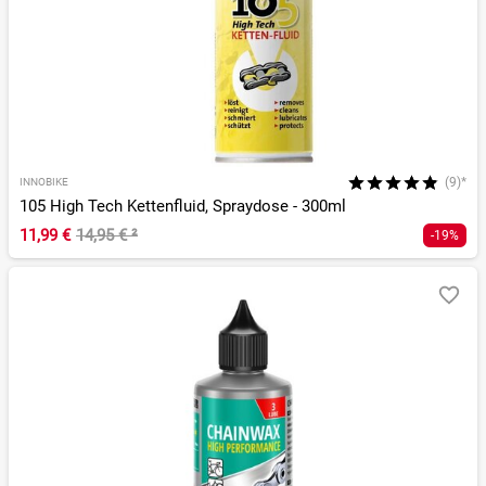
(9)*
INNOBIKE
105 High Tech Kettenfluid, Spraydose - 300ml
11,99 €
14,95 €
²
-19%