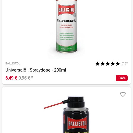
(1)*
BALLISTOL
Universalöl, Spraydose - 200ml
6,49 €
9,95 €
²
-34%