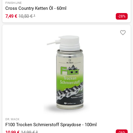
FINISH LINE
Cross Country Ketten Öl - 60ml
7,49 €
10,50 €
¹
-28%
DR. WACK
F100 Trocken Schmierstoff Spraydose - 100ml
10,99 €
14,99 €
²
-26%