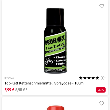
(1)*
BRUNOX
Top-Kett Kettenschmiermittel, Spraydose - 100ml
5,99 €
8,95 €
²
-33%