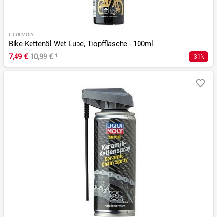
LIQUI MOLY
Bike Kettenöl Wet Lube, Tropfflasche - 100ml
7,49 €
10,99 €
¹
-31%