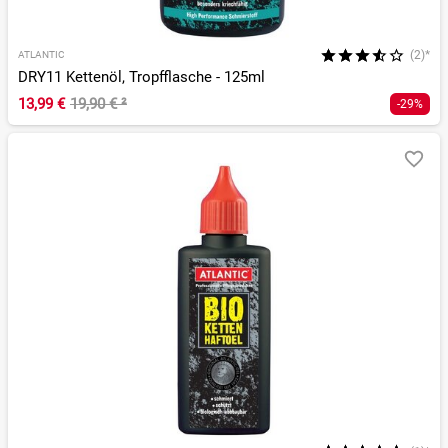
(2)*
ATLANTIC
DRY11 Kettenöl, Tropfflasche - 125ml
13,99 €
19,90 €
²
-29%