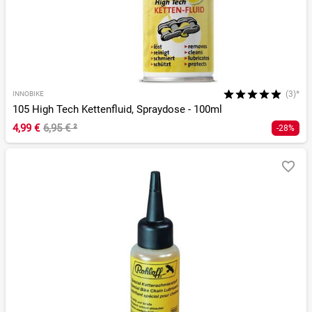
(3)*
INNOBIKE
105 High Tech Kettenfluid, Spraydose - 100ml
4,99 €
6,95 €
²
-28%