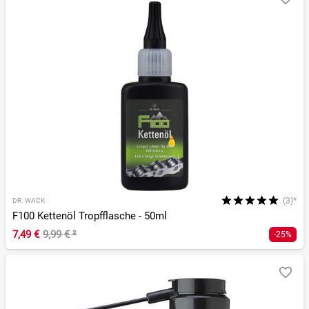
(3)*
DR. WACK
F100 Kettenöl Tropfflasche - 50ml
7,49 €
9,99 €
²
-25%