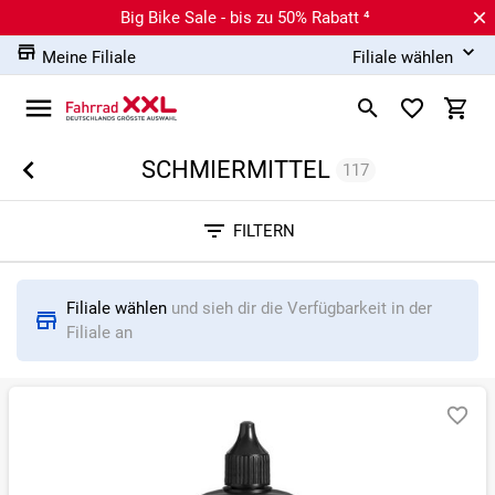
Big Bike Sale - bis zu 50% Rabatt ⁴
Meine Filiale
Filiale wählen
SCHMIERMITTEL
117
Sortieren nach
FILTERN
RELEVANZ
BESTSELLER
ERSPARNIS IN %
N
Filiale wählen
und sieh dir die Verfügbarkeit in der
Filiale an