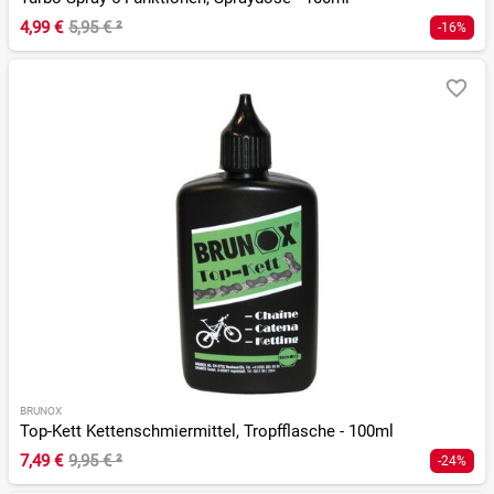
4,99 €
5,95 €
²
-16%
BRUNOX
Top-Kett Kettenschmiermittel, Tropfflasche - 100ml
7,49 €
9,95 €
²
-24%