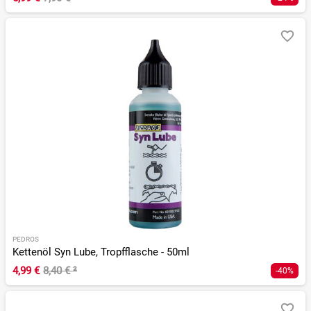
PEDROS
Kettenöl Syn Lube, Tropfflasche - 50ml
4,99 €
8,40 €
²
-40%