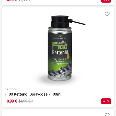
DR. WACK
F100 Kettenöl Spraydose - 100ml
10,99 €
14,99 €
²
-26%