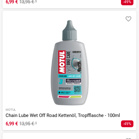
6,99 €
13,95 €
¹
-49%
MOTUL
Chain Lube Wet Off Road Kettenöl, Tropfflasche - 100ml
6,99 €
13,95 €
¹
-49%