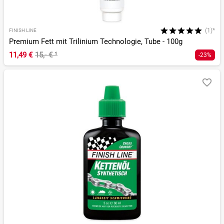
(1)*
FINISH LINE
Premium Fett mit Trilinium Technologie, Tube - 100g
11,49 €
15,- €
¹
-23%