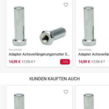
FOLLOWME
FOLLOWME
Adapter Achsverlängerungsmutter 5/16 - ein Paar
14,99 €
17,95 €
²
14,99 €
17,95 €
²
-16%
KUNDEN KAUFTEN AUCH