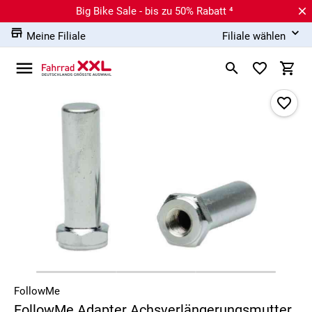
Big Bike Sale - bis zu 50% Rabatt ⁴
Meine Filiale
Filiale wählen
FollowMe
FollowMe Adapter Achsverlängerungsmutter