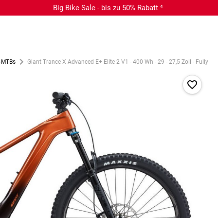
Big Bike Sale - bis zu 50% Rabatt ⁴
E-MTBs
Giant Trance X Advanced E+ Elite 2 V1 - 400 Wh - 29 - 27,5 Zoll - Fully