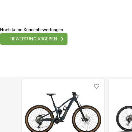
Felge vorn
Giant AM 29"/27.5", Tubeless Ready, 30mm Innenweite
Nabe hinten
Shimano MT410
Noch keine Kundenbewertungen.
Reifen (vorne)
Maxxis Minion DHF, 29x2.50" (64-622), faltbar, Tubeless,
BEWERTUNG ABGEBEN
Felge hinten
Giant AM 29"/27.5", Tubeless Ready, 30mm Innenweite
Reifen (hinten)
Maxxis Dissector, 27.5x2.40" (62-584), faltbar, Tubeless,
SONSTIGE
Höchstgeschwindigkeit
25
Maßeinheit
km/h
Drehmoment
85 Nm
Extras / Zubehör
Tubeless Kit (Dichtmittel,Ventile, Reifenheber,Ventilke