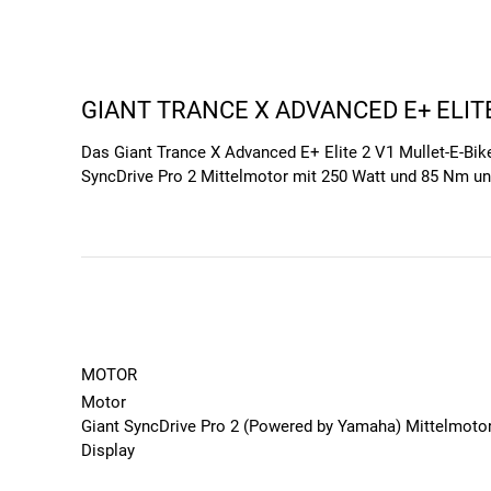
GIANT TRANCE X ADVANCED E+ ELITE
Das Giant Trance X Advanced E+ Elite 2 V1 Mullet-E-Bike-
SyncDrive Pro 2 Mittelmotor mit 250 Watt und 85 Nm un
einen kraftvollen Antrieb für schnelles Anfahren und Be
gute Laufruhe und die Überrollfähigkeit wird zudem dur
Trails als auch für umfangreiche Touren geeignet.
AUSSTATTUNG & HIGHLIGHTS DES TR
BEWÄHRTES GIANT-E-ANTRIEBSSYSTEM FÜR
Das Trance X Advanced E+ Elite 2 V1 E-Mountainbike is
MOTOR
EnergyPak Smart InTube 400, EP Plus RangeExtender komp
Motor
deinen Trail-Abenteuern. Das Giant RideControl Go + RC 
Giant SyncDrive Pro 2 (Powered by Yamaha) Mittelmoto
konzentrieren. Mit einem Drehmoment von 85 Nm ist diese
Display
erlebe unvergessliche Fahrten, egal ob du alleine oder 
Giant RideControl Go + RC Ergo3, SG & ANT+ Display k