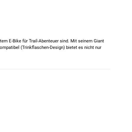
rtem E-Bike für Trail-Abenteuer sind. Mit seinem Giant
patibel (Trinkflaschen-Design) bietet es nicht nur
e 29 Zoll vorne und 27,5 Zoll hinten sorgen für eine
igert. Damit ist dieses Bike sowohl für anspruchsvolle
t 250 Watt und 85 Nm ausgestattet. Der Giant
t für eine solide Leistung und lange Ausdauer auf
t dich voll und ganz auf dein Fahrerlebnis
egeistern. Verlass dich auf das zuverlässige System und
 2 V1 - ein unschlagbares Team auf jedem Trail!