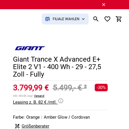
FILIALE WÄHLEN
Giant Trance X Advanced E+
Elite 2 V1 - 400 Wh - 29 - 27,5
Zoll - Fully
3.799,99 €
5.499,- €
²
-30%
inkl. MwSt, zzgl.
Versand
Leasing z. B. 82 € /mtl.
Farbe:
Orange
|
Amber Glow / Cordovan
Größenberater