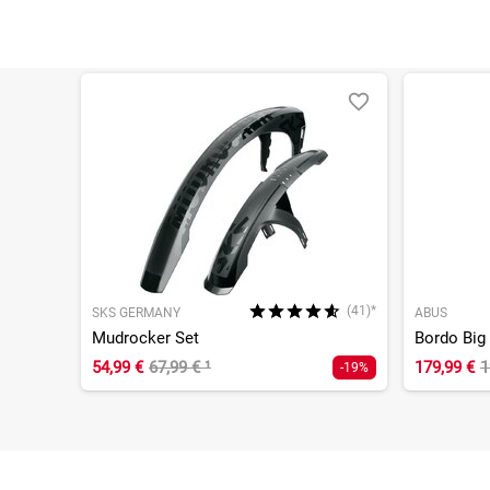
(41)*
SKS GERMANY
ABUS
Mudrocker Set
54,99 €
67,99 €
¹
179,99 €
1
-19%