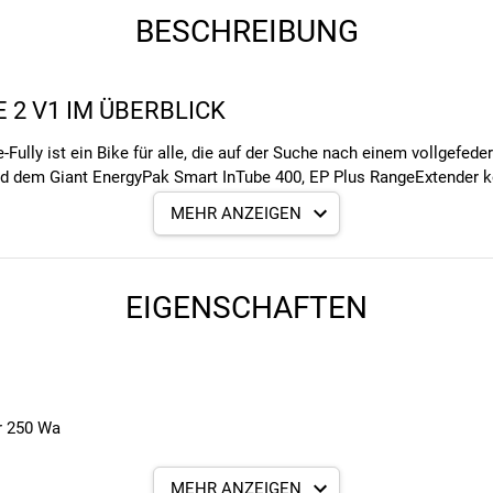
BESCHREIBUNG
 2 V1 IM ÜBERBLICK
Fully ist ein Bike für alle, die auf der Suche nach einem vollgefede
d dem Giant EnergyPak Smart InTube 400, EP Plus RangeExtender kom
schleunigen, sondern auch genügend Energie für hohe Reichweiten. Di
MEHR ANZEIGEN
ch die Federung mit 150 mm Federweg vorne und 140 mm hinten geste
ANCE X ADVANCED E+ ELITE 2 V1
EIGENSCHAFTEN
 FAHRSPASS IM GELÄNDE
t mit dem drehmomentstarken Giant SyncDrive Pro 2 Mittelmotor mi
atibel (Trinkflaschen-Design) mit einer Kapazität von 400 Wh sorg
Ergo3 Display gibt dir alle wesentlichen Informationen und du kanns
r 250 Wa
s Bike ideal für Trail-Liebhaber und wird dich auf jedem Terrain b
mit Freunden unterwegs bist. Du und dein Trance X Advanced E+ Elite
ompatibel
MEHR ANZEIGEN