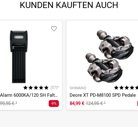
KUNDEN KAUFTEN AUCH
(57)*
SHIMANO
Bordo Big Alarm 6000KA/120 SH Faltschloss
Deore XT PD-M8100 SPD Pedale
99,95 €
¹
84,99 €
124,95 €
¹
-9%