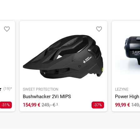
(19)*
SWEET PROTECTION
LEZYNE
Bushwhacker 2Vi MIPS
154,99 €
249,- €
¹
99,99 €
149
-31%
-37%