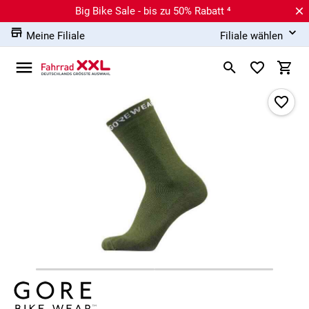
Big Bike Sale - bis zu 50% Rabatt ⁴
Meine Filiale
Filiale wählen