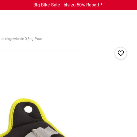
Big Bike Sale - bis zu 50% Rabatt ⁴
elenkgewichte 0,5kg Paar