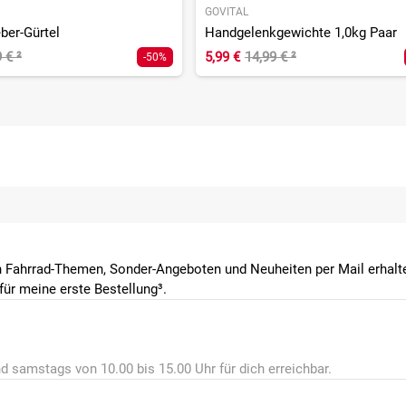
GOVITAL
ber-Gürtel
Handgelenkgewichte 1,0kg Paar
9 €
²
5,99 €
14,99 €
²
-50%
 Fahrrad-Themen, Sonder-Angeboten und Neuheiten per Mail erhalte
ür meine erste Bestellung³.
d samstags von 10.00 bis 15.00 Uhr für dich erreichbar.