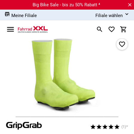
Big Bike Sale - bis zu 50% Rabatt ⁴
Meine Filiale
Filiale wählen
(1)*