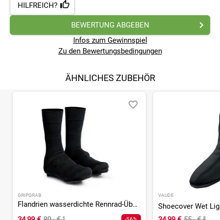
HILFREICH?
BEWERTUNG ABGEBEN
Infos zum Gewinnspiel
Zu den Bewertungsbedingungen
ÄHNLICHES ZUBEHÖR
GRIPGRAB
VAUDE
Flandrien wasserdichte Rennrad-Überschuhe
Shoecover Wet Ligh
34,99 €
80,- €
¹
34,99 €
55,- €
²
-56%