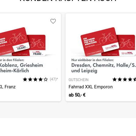
(47)*
GUTSCHEIN
XL Franz
Fahrrad XXL Emporon
ab
50,- €