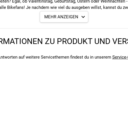
ten? Egal, ob Valentinstag, Geburtstag, Ostern oder Weihnachten -
r alle Bikefans! Je nachdem wie viel du ausgeben willst, kannst du
MEHR ANZEIGEN
RMATIONEN ZU PRODUKT UND VE
ntworten auf weitere Servicethemen findest du in unserem
Service-
 eingelöst werden.)
ÖSEN?
 Stores GmbH in Fürth einlösbar.
 EINLÖSEN?
, die in der jeweiligen Filiale verfügbar ist. Vorort in unseren rie
rrad-Zubehör, Ersatzteile und schicke Fahrrad-Bekleidung.
sen. Beim Kauf eines Produkts, dessen Verkaufspreis den Gutschei