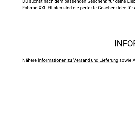
Du suchst nach dem passenden Geschenk für deine Liebs
Fahrrad-XXL-Filialen sind die perfekte Geschenkidee fü
50 Euro
100 Euro
200 Euro
300 Euro
INFO
400 Euro
500 Euro
Nähere
Informationen zu Versand und Lieferung
sowie A
(Die Gutscheine können nur in den ausgewählten Filialen
WO KANNST DU DEN FAHRRAD XXL-GUTSCHEIN EINL
Dieser Gutschein ist ausschließlich bei der Fahrrad XXL
FÜR WAS KANNST DU DEN FAHRRAD XXL-GUTSCHEIN
Der Gutscheinwert kann nur gegen Ware eingetauscht werden
Fahrrad oder E-Bike, sondern auch das dazugehörige Fah
Eine Barauszahlung des Gutscheinwerts ist ausgeschlos
selbstverständlich verrechnen lassen.