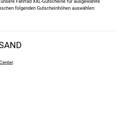
 unsere Fahrrad XXL-Gutscheine für ausgewählte
 zwischen folgenden Gutscheinhöhen auswählen:
RSAND
Center
.
sigen Stores erhältst du nicht nur jegliche Art von
nwert übersteigt, kannst du den Gutschein