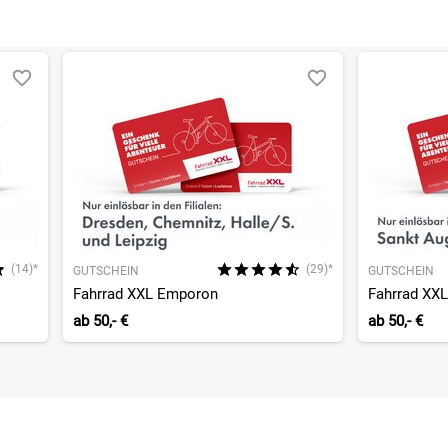
(14)*
(29)*
GUTSCHEIN
GUTSCHEIN
Fahrrad XXL Emporon
Fahrrad XXL
ab
50,- €
ab
50,- €