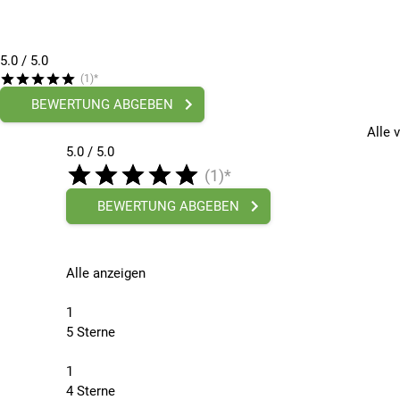
WIE ERHÄLTST DU DEN FAHRRAD XXL-GUTSCHEIN UN
Beim Einlösen des Gutscheins musst du das Original vo
5.0
/ 5.0
Gutschein nicht selbst ausdrucken und sparst damit sog
(1)*
BEWERTUNG ABGEBEN
WIE LANGE SIND FAHRRAD XXL-GUTSCHEINE GÜLTIG?
Alle 
Die zeitliche Gültigkeit unserer Gutscheine entspricht d
5.0 / 5.0
geschenkten Gutscheins hat insgesamt 3 Jahre Zeit, um d
(1)*
Gutschein erworben hast.
BEWERTUNG ABGEBEN
Wir wünschen dir viel Spaß beim Verschenken!
Alle anzeigen
1
5 Sterne
1
4 Sterne