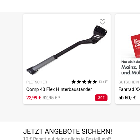
(28)*
PLETSCHER
GUTSCHEIN
Comp 40 Flex Hinterbauständer
Fahrrad X
22,99 €
32,95 €
²
ab
50,- €
-30%
JETZT ANGEBOTE SICHERN!
10 € Rabatt auf deine nächste Bestellung!³