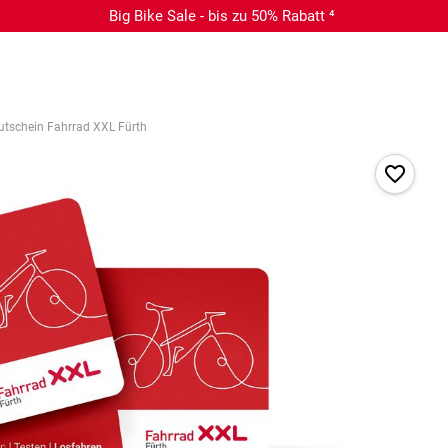
Big Bike Sale - bis zu 50% Rabatt ⁴
utschein Fahrrad XXL Fürth