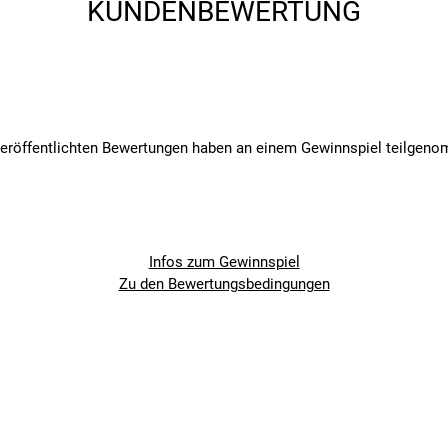
KUNDENBEWERTUNG
D WIE KANNST DU IHN EINLÖSEN?
rlegen, das du direkt und bequem von unserer Filiale zu dir nach 
ar noch Papier und Farbe.
veröffentlichten Bewertungen haben an einem Gewinnspiel teilgen
er gesetzlichen Verjährungsfrist von 3 Jahren von zivilrechtlichen 
iesen in unserer Filiale einzulösen. Die Laufzeit der dreijährigen 
Infos zum Gewinnspiel
Zu den Bewertungsbedingungen