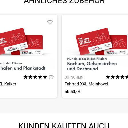
ÄHNLICHES ZUBEHÖR
(7)*
GUTSCHEIN
XL Kalker
Fahrrad XXL Meinhövel
ab
50,- €
KUNDEN KAUFTEN AUCH