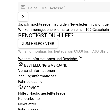
*
Deine E-Mail Adresse
Ja, ich möchte regelmäßig den Newsletter mit wichtigen
Willkommensgeschenk erhalte ich einen 10€-Gutschein f
BENÖTIGST DU HILFE?
ZUM HELPCENTER
Wir sind montags bis freitags von 09.00 bis 17.00 Uhr un
Weitere Informationen und Bereiche
BESTELLUNG & VERSAND
Versandinformationen
Zahlungsinformationen
Fahrradleasing
SERVICE
Hilfe / Häufig gestellte Fragen
Kundenkonto
Newsletter
Fahrradwerkstatt