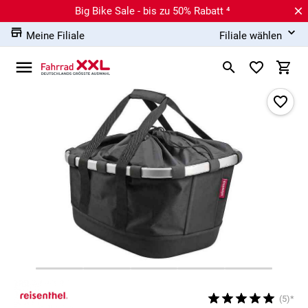
Big Bike Sale - bis zu 50% Rabatt ⁴
Meine Filiale
Filiale wählen
(5)*