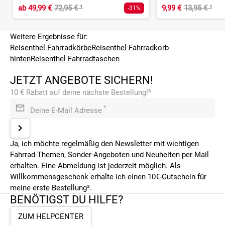
ab
49,99 €
72,95 €
¹
9,99 €
13,95 €
¹
-31%
Weitere Ergebnisse für:
Reisenthel Fahrradkörbe
Reisenthel Fahrradkorb
hinten
Reisenthel Fahrradtaschen
JETZT ANGEBOTE SICHERN!
10 € Rabatt auf deine nächste Bestellung!³
*
Deine E-Mail Adresse
Ja, ich möchte regelmäßig den Newsletter mit wichtigen
Fahrrad-Themen, Sonder-Angeboten und Neuheiten per Mail
erhalten. Eine Abmeldung ist jederzeit möglich. Als
Willkommensgeschenk erhalte ich einen 10€-Gutschein für
meine erste Bestellung³.
BENÖTIGST DU HILFE?
ZUM HELPCENTER