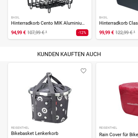
BASIL
BASIL
Hinterradkorb Cento MIK Aluminium Weitmaschig
94,99 €
107,99 €
¹
99,99 €
122,99 €
¹
-12%
KUNDEN KAUFTEN AUCH
REISENTHEL
REISENTHEL
Bikebasket Lenkerkorb
Rain Cover für Bik