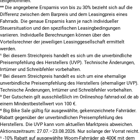
teilgenommen.
**
Die angegebene Ersparnis von bis zu 30% bezieht sich auf die
Differenz zwischen dem Barpreis und dem Leasingpreis eines
Fahrrads. Die genaue Ersparnis kann je nach individueller
Steuersituation und den spezifischen Leasingbedingungen
variieren. Individuelle Berechnungen können über den
Vorteilsrechner der jeweiligen Leasinggesellschaft ermittelt
werden.
¹ Bei diesem Streichpreis handelt es sich um die unverbindliche
Preisempfehlung des Herstellers (UVP). Technische Änderungen,
Irrtümer und Schreibfehler vorbehalten.
² Bei diesem Streichpreis handelt es sich um eine ehemalige
unverbindliche Preisempfehlung des Herstellers (ehemaliger UVP).
Technische Änderungen, Irrtümer und Schreibfehler vorbehalten.
³ Der Gutschein gilt ausschließlich im Onlineshop fahrrad-xxl.de ab
einem Mindestbestellwert von 100 €.
⁴ Big Bike Sale gültig für ausgewählte, gekennzeichnete Fahrräder.
Rabatt gegenüber der unverbindlichen Preisempfehlung des
Herstellers. Die UVP kann vom aktuellen Marktpreis abweichen.
Aktionszeitraum: 27.07.–23.08.2026. Nur solange der Vorrat reicht.
⁵ -10% Rabatt auf ausgewählte Woom-Fahrräder ab 400€ mit dem