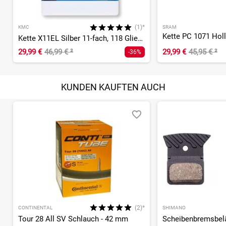
(1)*
KMC
SRAM
Kette X11EL Silber 11-fach, 118 Glieder
29,99 €
46,99 €
²
29,99 €
45,95 €
²
-36%
KUNDEN KAUFTEN AUCH
(2)*
CONTINENTAL
SHIMANO
Tour 28 All SV Schlauch - 42 mm