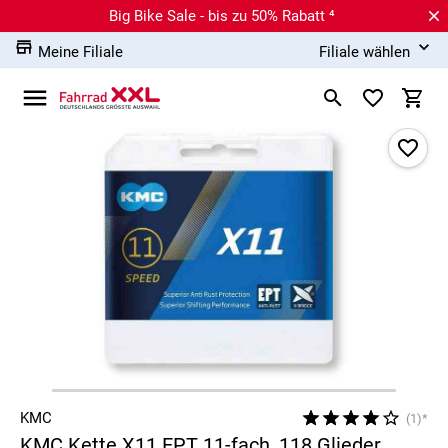
Big Bike Sale - bis zu 50% Rabatt ⁴
Meine Filiale
Filiale wählen
KMC
(1)*
KMC Kette X11 EPT 11-fach, 118 Glieder