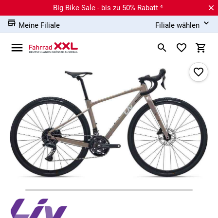
Big Bike Sale - bis zu 50% Rabatt ⁴
Meine Filiale
Filiale wählen