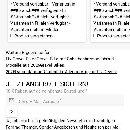
•
Versand verfügbar
•
Varianten in
•
Versand verfügb
###branch### verfügbar
•
In
###branch### ver
###branch### nicht verfügbar
•
###branch### nich
Varianten in Filialen verfügbar
•
Varianten in Filial
Varianten nicht in Filialen
Varianten nicht in F
Produkt vergleichen
Produkt vergleic
Weitere Ergebnisse für:
Liv-Gravel-Bikes
Gravel Bike mit Scheibenbremse
Fahrrad-
Modelle aus 2026
Gravel Bikes
2026
Damenfahrrad
Damenfahrräder im Angebot
Liv Devote
JETZT ANGEBOTE SICHERN!
10 € Rabatt auf deine nächste Bestellung!³
*
Deine E-Mail Adresse
Ja, ich möchte regelmäßig den Newsletter mit wichtigen
Fahrrad-Themen, Sonder-Angeboten und Neuheiten per Mail