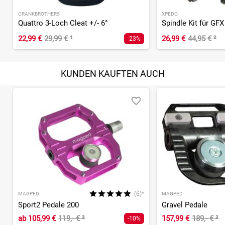
CRANKBROTHERS
XPEDO
Quattro 3-Loch Cleat +/- 6°
Spindle Kit für GFX
22,99 €
29,99 €
¹
26,99 €
44,95 €
²
-23%
KUNDEN KAUFTEN AUCH
(6)*
MAGPED
MAGPED
Sport2 Pedale 200
Gravel Pedale
ab
105,99 €
119,- €
²
157,99 €
189,- €
²
-10%