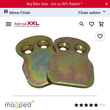
Big Bike Sale - bis zu 50% Rabatt ⁴
Meine Filiale
Filiale wählen
(1)*