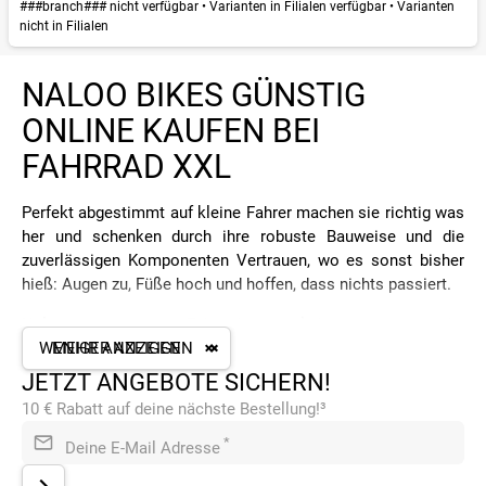
###branch### nicht verfügbar
•
Varianten in Filialen verfügbar
•
Varianten
nicht in Filialen
NALOO BIKES GÜNSTIG
ONLINE KAUFEN BEI
FAHRRAD XXL
Perfekt abgestimmt auf kleine Fahrer machen sie richtig was
her und schenken durch ihre robuste Bauweise und die
zuverlässigen Komponenten Vertrauen, wo es sonst bisher
hieß: Augen zu, Füße hoch und hoffen, dass nichts passiert.
Naloo passt seine Fahrräder möglichst genau an die
Bedürfnisse von Kindern an und bietet sie nicht nur in
WENIGER ANZEIGEN
MEHR ANZEIGEN
verschiedensten Farben an, sondern natürlich auch in vielen
JETZT ANGEBOTE SICHERN!
verschiedenen Größen, damit jeder das passende Modell
10 € Rabatt auf deine nächste Bestellung!³
findet. Ziemlich cool: der sogenannte Adaptive Frame wächst
eine ganz Zeit lang mit, sodass sich die Kleinen langsam an
*
Deine E-Mail Adresse
größere Rahmen gewöhnen können.