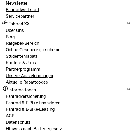
Newsletter
man in der Regel nichts falsch. Mit viel Präzision, die den
Fahrradwerkstatt
Schweizern nun mal inne liegt, baut Naloo Räder, die auf die
Servicepartner
Ergonomie von kleinen Bikern perfekt abgestimmt sind. Die
Fahrrad XXL
leicht, zuverlässig und nicht zu teuer sind. Die cool aussehen
Über Uns
und so einfach Spaß machen.
Blog
Ratgeber-Bereich
Online-Geschenkgutscheine
Entdecke die verschiedenen Laufradgrößen
Studentenrabatt
der Naloo Kinderfahrräder in unserem Shop:
Karriere & Jobs
Partnerprogramm
Naloo Kinderfahrrad 16 Zoll
Unsere Auszeichnungen
Naloo Kinderfahrrad 20 Zoll
Aktuelle Rabattcodes
Naloo Kinderfahrrad 24 Zoll
Informationen
Fahrradversicherung
Fahrrad & E-Bike finanzieren
Fahrrad & E-Bike-Leasing
AGB
Datenschutz
Hinweis nach Batteriegesetz