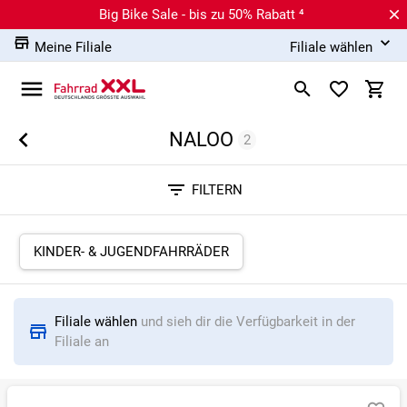
Big Bike Sale - bis zu 50% Rabatt ⁴
Meine Filiale
Filiale wählen
NALOO
2
Sortieren nach
FILTERN
RELEVANZ
BESTSELLER
ERSPARNIS IN %
N
KINDER- & JUGENDFAHRRÄDER
Filiale wählen
und sieh dir die Verfügbarkeit in der
Filiale an