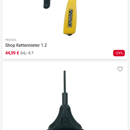
PEDROS
Shop Kettennieter 1.2
44,99 €
64,- €
²
-29%