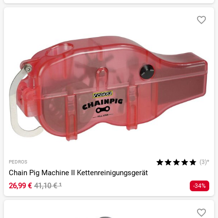
(3)*
PEDROS
Chain Pig Machine II Kettenreinigungsgerät
26,99 €
41,10 €
¹
-34%