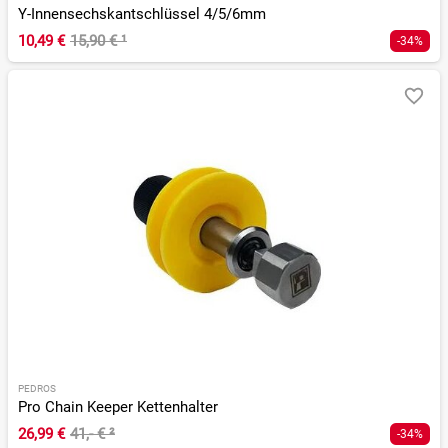
Y-Innensechskantschlüssel 4/5/6mm
10,49 €
15,90 €
¹
-34%
PEDROS
Pro Chain Keeper Kettenhalter
26,99 €
41,- €
²
-34%