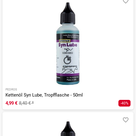
PEDROS
Kettenöl Syn Lube, Tropfflasche - 50ml
4,99 €
8,40 €
²
-40%