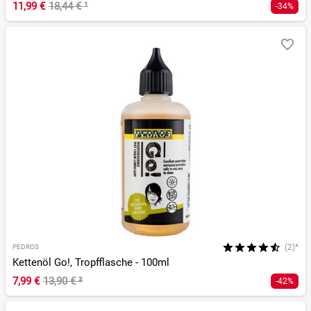
11,99 €
18,44 €
¹
-34%
(2)*
PEDROS
Kettenöl Go!, Tropfflasche - 100ml
7,99 €
13,90 €
²
-42%