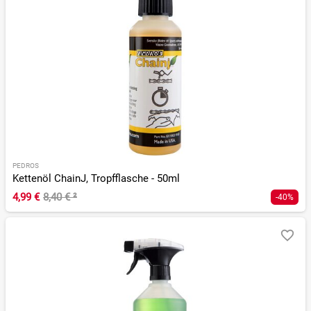
PEDROS
Kettenöl ChainJ, Tropfflasche - 50ml
4,99 €
8,40 €
²
-40%