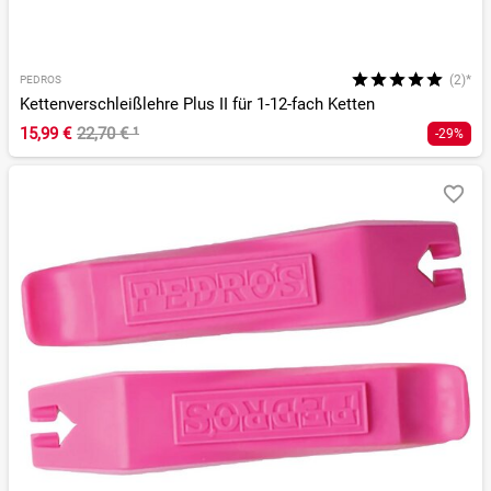
(2)*
PEDROS
Kettenverschleißlehre Plus II für 1-12-fach Ketten
15,99 €
22,70 €
¹
-29%