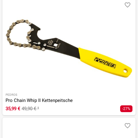
PEDROS
Pro Chain Whip II Kettenpeitsche
35,99 €
49,90 €
¹
-27%