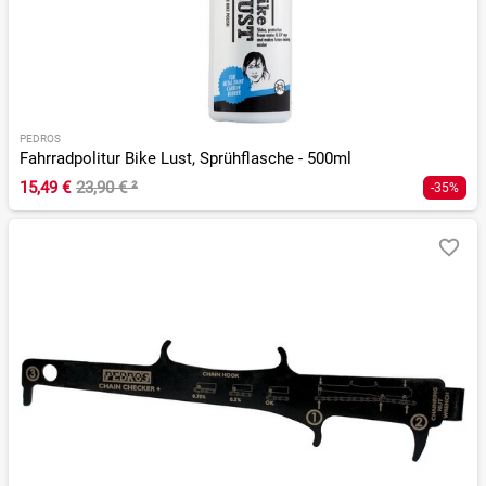
PEDROS
Fahrradpolitur Bike Lust, Sprühflasche - 500ml
15,49 €
23,90 €
²
-35%