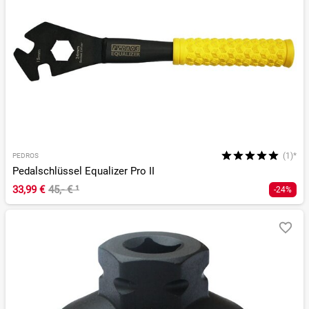
(1)*
PEDROS
Pedalschlüssel Equalizer Pro II
33,99 €
45,- €
¹
-24%