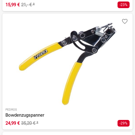
15,99 €
21,- €
²
-23%
PEDROS
Bowdenzugspanner
24,99 €
35,20 €
²
-29%