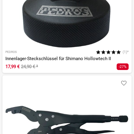
(1)*
PEDROS
Innenlager-Steckschlüssel für Shimano Hollowtech II
17,99 €
24,90 €
²
-27%