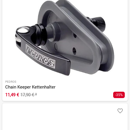
PEDROS
Chain Keeper Kettenhalter
11,49 €
17,90 €
²
-35%