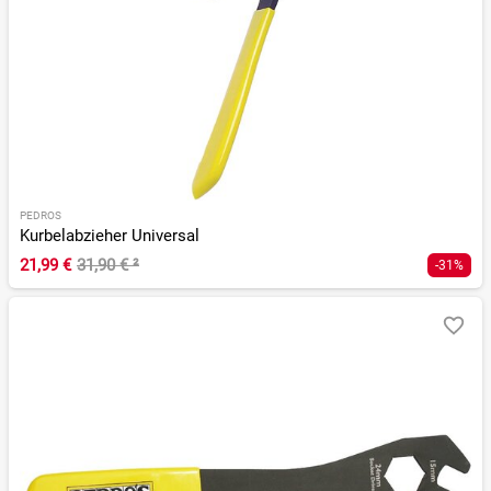
PEDROS
Kurbelabzieher Universal
21,99 €
31,90 €
²
-31%