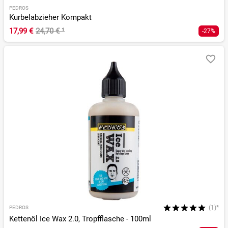
PEDROS
Kurbelabzieher Kompakt
17,99 €
24,70 €
¹
-27%
(1)*
PEDROS
Kettenöl Ice Wax 2.0, Tropfflasche - 100ml