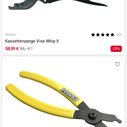
(4)*
PEDROS
Kassettenzange Vise Whip II
58,99 €
84,- €
¹
-29%