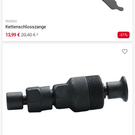
PEDROS
Kettenschlosszange
13,99 €
20,40 €
¹
-31%