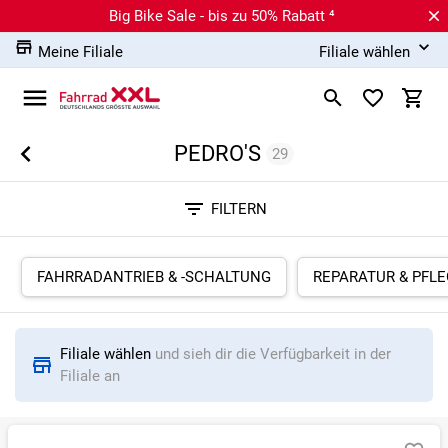
Big Bike Sale - bis zu 50% Rabatt ⁴
Meine Filiale
Filiale wählen
PEDRO'S
29
Sortieren nach
FILTERN
RELEVANZ
BESTSELLER
ERSPARNIS IN %
N
FAHRRADANTRIEB & -SCHALTUNG
REPARATUR & PFL
Filiale wählen
und sieh dir die Verfügbarkeit in der
Filiale an