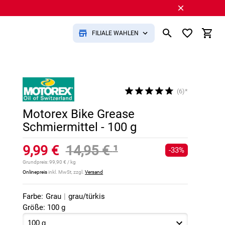
FILIALE WÄHLEN
(6)*
Motorex Bike Grease
Schmiermittel - 100 g
9,99 €
14,95 €
¹
-33%
Grundpreis:
99,90 € / kg
Onlinepreis
inkl. MwSt, zzgl.
Versand
Farbe:
Grau
|
grau/türkis
Größe: 100 g