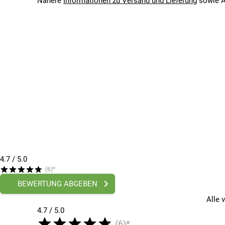
Nähere
Informationen zu Versand und Lieferung
sowie A
4.7
/ 5.0
(6)*
BEWERTUNG ABGEBEN
Alle 
4.7 / 5.0
(6)*