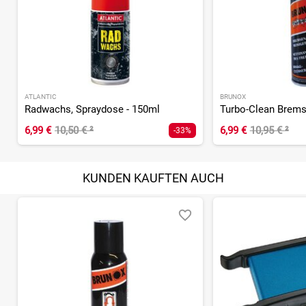
Bern–Zürich–Strasse 31, Postfach
CH–4901 Langenthal
Tel. +41 (0)62 919 75 75
msds@motorex.com
www.motorex.com
ATLANTIC
BRUNOX
Radwachs, Spraydose - 150ml
6,99 €
10,50 €
²
6,99 €
10,95 €
²
-33%
KUNDEN KAUFTEN AUCH