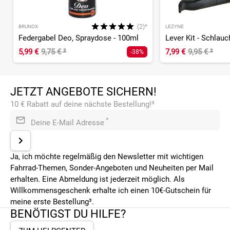
(2)*
BRUNOX
LEZYNE
Federgabel Deo, Spraydose - 100ml
5,99 €
9,75 €
²
7,99 €
9,95 €
²
-38%
JETZT ANGEBOTE SICHERN!
10 € Rabatt auf deine nächste Bestellung!³
*
Deine E-Mail Adresse
Ja, ich möchte regelmäßig den Newsletter mit wichtigen
Fahrrad-Themen, Sonder-Angeboten und Neuheiten per Mail
erhalten. Eine Abmeldung ist jederzeit möglich. Als
Willkommensgeschenk erhalte ich einen 10€-Gutschein für
meine erste Bestellung³.
BENÖTIGST DU HILFE?