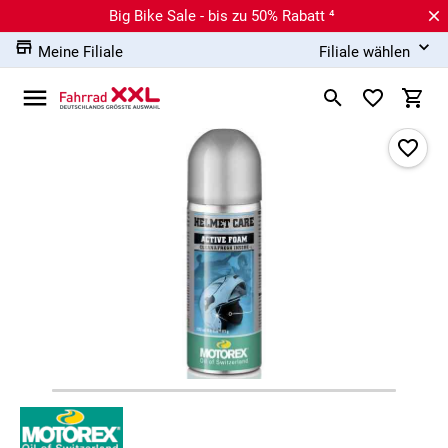
Big Bike Sale - bis zu 50% Rabatt ⁴
Meine Filiale
Filiale wählen