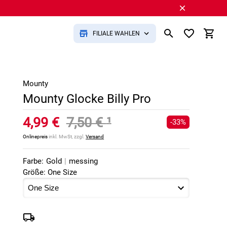
FILIALE WÄHLEN
Mounty
Mounty Glocke Billy Pro
4,99 €
7,50 €
¹
-33%
Onlinepreis
inkl. MwSt, zzgl.
Versand
Farbe:
Gold
|
messing
Größe: One Size