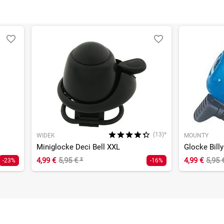
(13)*
WIDEK
MOUNTY
Miniglocke Deci Bell XXL
Glocke Billy
4,99 €
5,95 €
²
4,99 €
5,95 
-23%
-16%