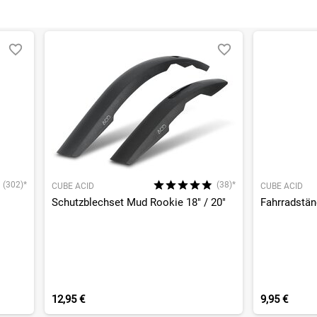
(302)*
(38)*
CUBE ACID
CUBE ACID
Schutzblechset Mud Rookie 18" / 20"
Fahrradstä
12,95 €
9,95 €