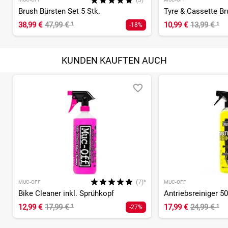
(3)*
Brush Bürsten Set 5 Stk.
38,99 €
47,99 €
¹
10,99 €
13,99 €
¹
-18%
KUNDEN KAUFTEN AUCH
(7)*
MUC-OFF
MUC-OFF
Bike Cleaner inkl. Sprühkopf
Antriebsreiniger 5
12,99 €
17,99 €
¹
17,99 €
24,99 €
¹
-27%