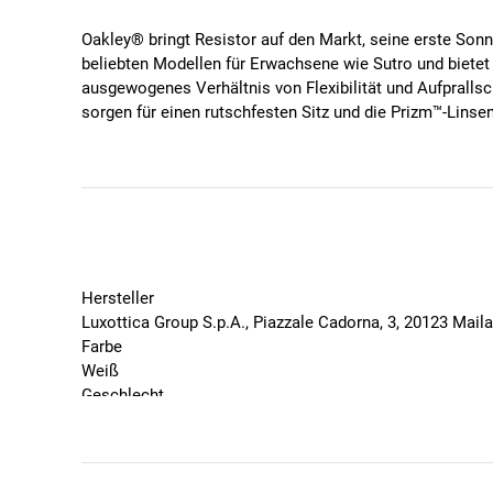
Oakley® bringt Resistor auf den Markt, seine erste Sonne
beliebten Modellen für Erwachsene wie Sutro und bietet 
ausgewogenes Verhältnis von Flexibilität und Aufprall
sorgen für einen rutschfesten Sitz und die Prizm™-Linse
Farbvarianten erhältlich, einschließlich einer Version
Eigenschaften
Auprallschutz
Lichtübertragung:15%
Lichtverhältnisse: Helles Licht
Kontrast: erhöht
Hersteller
Basis Gläserfarbe: Rose
Luxottica Group S.p.A., Piazzale Cadorna, 3, 20123 Mai
Größe: L
Farbe
Glashöhe: 47mm
Weiß
Gestellbreite: 122mm
Geschlecht
Bügellänge: 123mm
Kinder
Marke
Oakley
Saison