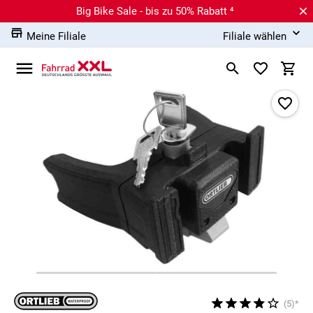
Big Bike Sale - bis zu 50% Rabatt ⁴
Meine Filiale
Filiale wählen
(5)*