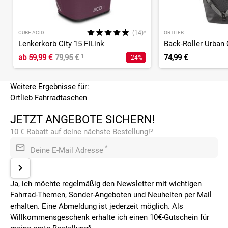
(14)*
CUBE ACID
ORTLIEB
Lenkerkorb City 15 FILink
ab
59,99 €
79,95 €
¹
74,99 €
-24%
Weitere Ergebnisse für:
Ortlieb Fahrradtaschen
JETZT ANGEBOTE SICHERN!
10 € Rabatt auf deine nächste Bestellung!³
*
Deine E-Mail Adresse
Ja, ich möchte regelmäßig den Newsletter mit wichtigen
Fahrrad-Themen, Sonder-Angeboten und Neuheiten per Mail
erhalten. Eine Abmeldung ist jederzeit möglich. Als
Willkommensgeschenk erhalte ich einen 10€-Gutschein für