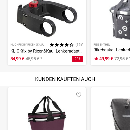
(15)*
KLICKFIX BY RIXEN&KAUL
REISENTHEL
Bikebasket Lenker
KLICKfix by Rixen&Kaul Lenkeradapter E-Bike abschließbar
34,99 €
45,95 €
¹
ab
49,99 €
72,95 €
-23%
KUNDEN KAUFTEN AUCH