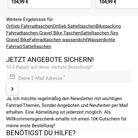
104,99 €
104,99 €
Weitere Ergebnisse für:
Ortlieb Fahrradtaschen
Ortlieb Satteltaschen
Bikepacking
Fahrradtaschen
Gravel Bike Taschen
Satteltaschen fürs
Gravel Bike
Fahrradtaschen wasserdicht
Wasserdichte
Fahrrad-Satteltaschen
JETZT ANGEBOTE SICHERN!
10 € Rabatt auf deine nächste Bestellung!³
*
Deine E-Mail Adresse
Ja, ich möchte regelmäßig den Newsletter mit wichtigen
Fahrrad-Themen, Sonder-Angeboten und Neuheiten per Mail
erhalten. Eine Abmeldung ist jederzeit möglich. Als
Willkommensgeschenk erhalte ich einen 10€-Gutschein für
meine erste Bestellung³.
BENÖTIGST DU HILFE?