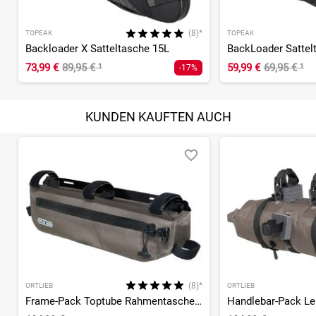
(8)*
TOPEAK
TOPEAK
Backloader X Satteltasche 15L
BackLoader Sattel
73,99 €
89,95 €
¹
59,99 €
69,95 €
¹
-17%
KUNDEN KAUFTEN AUCH
(8)*
ORTLIEB
ORTLIEB
Frame-Pack Toptube Rahmentasche 4L
Handlebar-Pack Le