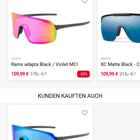
OUTOF
SMITH
Rams adapta Black / Violet MCI
109,99 €
179,- €
²
109,99 €
215,- €
¹
-38%
KUNDEN KAUFTEN AUCH