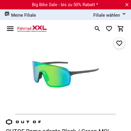
Big Bike Sale - bis zu 50% Rabatt ⁴
Meine Filiale
Filiale wählen