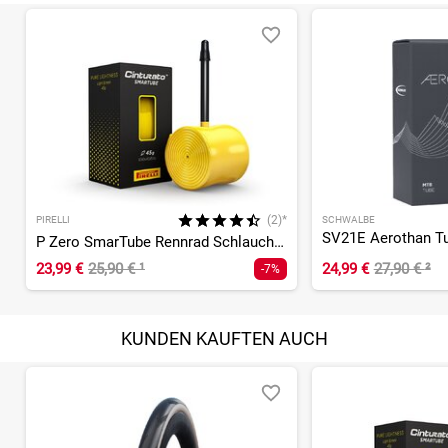
(2)*
PIRELLI
SCHWALBE
P Zero SmarTube Rennrad Schlauch Presta - 60 mm
23,99 €
25,90 €
¹
24,99 €
27,90 €
²
-7%
KUNDEN KAUFTEN AUCH