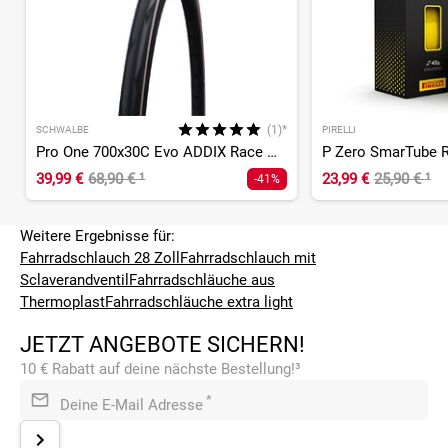
(1)*
SCHWALBE
PIRELLI
Pro One 700x30C Evo ADDIX Race V-Guard Super Race
39,99 €
68,90 €
¹
23,99 €
25,90 €
¹
-41%
Weitere Ergebnisse für:
Fahrradschlauch 28 Zoll
Fahrradschlauch mit
Sclaverandventil
Fahrradschläuche aus
Thermoplast
Fahrradschläuche extra light
JETZT ANGEBOTE SICHERN!
10 € Rabatt auf deine nächste Bestellung!³
*
Deine E-Mail Adresse