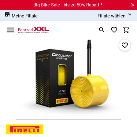
Big Bike Sale - bis zu 50% Rabatt ⁴
Meine Filiale
Filiale wählen