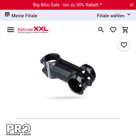
Big Bike Sale - bis zu 50% Rabatt ⁴
Meine Filiale
Filiale wählen