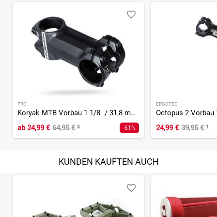
PRO
ERGOTEC
Koryak MTB Vorbau 1 1/8" / 31,8 mm / 6°
ab
24,99 €
64,95 €
²
24,99 €
39,95 €
¹
-61%
KUNDEN KAUFTEN AUCH