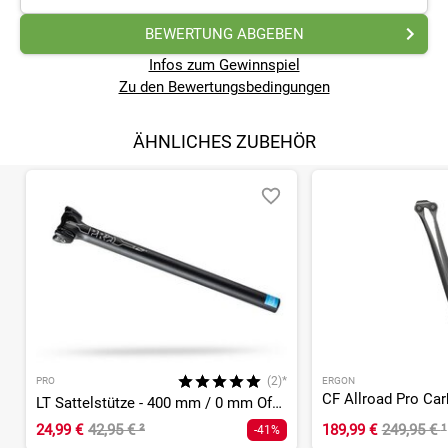
BEWERTUNG ABGEBEN
Infos zum Gewinnspiel
Zu den Bewertungsbedingungen
ÄHNLICHES ZUBEHÖR
(2)*
PRO
ERGON
LT Sattelstütze - 400 mm / 0 mm Offset
24,99 €
42,95 €
²
189,99 €
249,95 €
¹
-41%