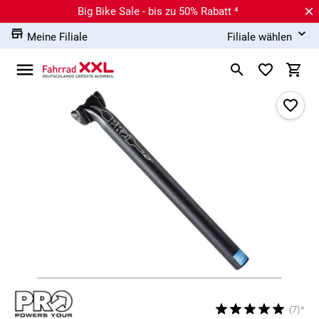
Big Bike Sale - bis zu 50% Rabatt ⁴
Meine Filiale
Filiale wählen
(7)*