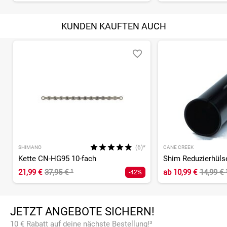
KUNDEN KAUFTEN AUCH
(6)*
SHIMANO
CANE CREEK
Kette CN-HG95 10-fach
Shim Reduzierhülse
21,99 €
37,95 €
¹
ab
10,99 €
14,99 €
-42%
JETZT ANGEBOTE SICHERN!
10 € Rabatt auf deine nächste Bestellung!³