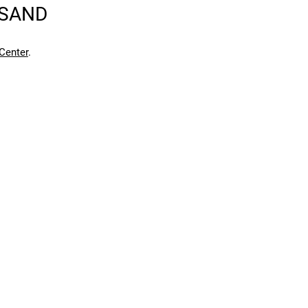
RSAND
en kann. Einen Fehler gefunden?
Hier melden.
en kann. Einen Fehler gefunden?
Hier melden.
Center
.