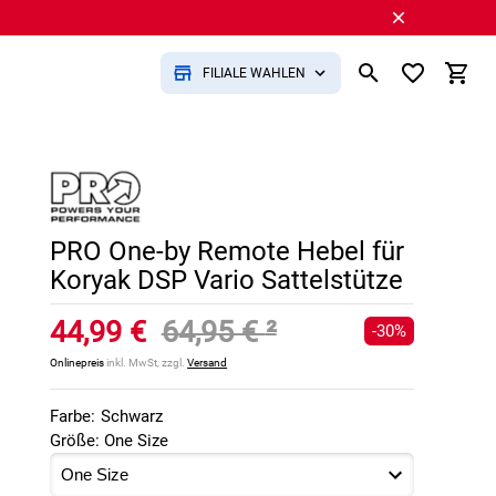
FILIALE WÄHLEN
PRO One-by Remote Hebel für
Koryak DSP Vario Sattelstütze
44,99 €
64,95 €
²
-30%
Onlinepreis
inkl. MwSt, zzgl.
Versand
Farbe:
Schwarz
Größe: One Size