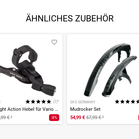
ÄHNLICHES ZUBEHÖR
(2)*
H
SKS GERMANY
ReMote Light Action Hebel für Vario Sattelstützen, Schelle
Mudrocker Set
,99 €
¹
54,99 €
67,99 €
¹
-8%