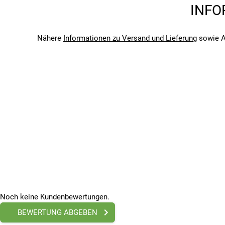
Saison
INFO
2025
Bitte beachte, dass es zu Abweichungen zwischen den 
Bitte beachte, dass es zu Abweichungen zwischen den 
Nähere
Informationen zu Versand und Lieferung
sowie A
Noch keine Kundenbewertungen.
BEWERTUNG ABGEBEN