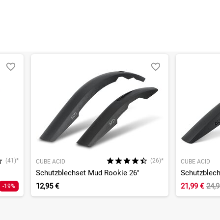
(41)*
(26)*
CUBE ACID
CUBE ACID
Schutzblechset Mud Rookie 26"
Schutzblech
12,95 €
21,99 €
24,
-19%