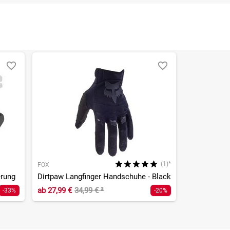
(1)*
FOX
erung
Dirtpaw Langfinger Handschuhe - Black
ab
27,99 €
34,99 €
²
-33%
-20%