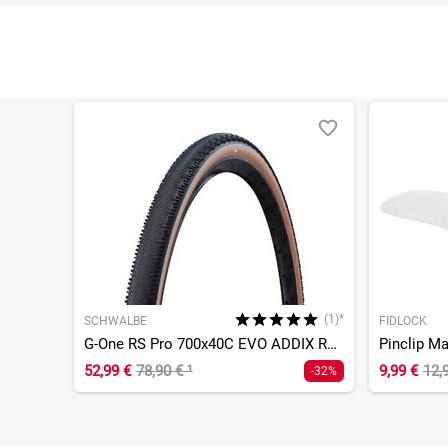
(1)*
SCHWALBE
FIDLOCK
G-One RS Pro 700x40C EVO ADDIX Race V-Guard Super Race TLR
Pinclip Ma
52,99 €
78,90 €
¹
9,99 €
12,
-32%