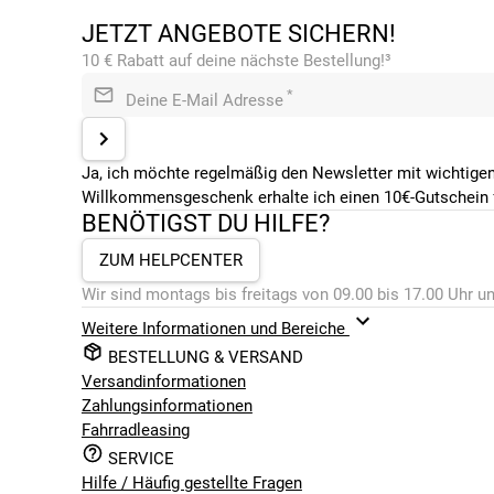
JETZT ANGEBOTE SICHERN!
10 € Rabatt auf deine nächste Bestellung!³
*
Deine E-Mail Adresse
Ja, ich möchte regelmäßig den Newsletter mit wichtigen
Willkommensgeschenk erhalte ich einen 10€-Gutschein f
BENÖTIGST DU HILFE?
ZUM HELPCENTER
Wir sind montags bis freitags von 09.00 bis 17.00 Uhr un
Weitere Informationen und Bereiche
BESTELLUNG & VERSAND
Versandinformationen
Zahlungsinformationen
Fahrradleasing
SERVICE
Hilfe / Häufig gestellte Fragen