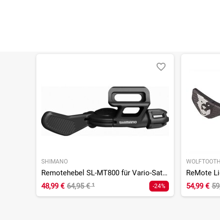
SHIMANO
WOLFTOOT
Remotehebel SL-MT800 für Vario-Sattelstütze, I-SPEC EV
48,99 €
64,95 €
¹
54,99 €
59
-24%