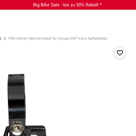
Big Bike Sale - bis zu 50% Rabatt ⁴
r
PRO One-by Remote Hebel für Koryak DSP Vario Sattelstütze