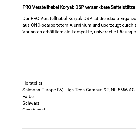
PRO Verstellhebel Koryak DSP versenkbare Sattelstütze
Der PRO Verstellhebel Koryak DSP ist die ideale Ergänz
aus CNC-bearbeitetem Aluminium und überzeugt durch se
Varianten erhältlich: als kompakte, universelle Lösung 
Material:
CNC-bearbeitetes Aluminium
Features:
Auslösehebel für PRO Koryak DSP Sattelstütze
Hersteller
Leichte und intuitive Bedienung
Shimano Europe BV, High Tech Campus 92, NL-5656 A
Verschiedene Ausführungen:
Farbe
One-by – ersetzt linken Schalthebel
Schwarz
Universelle Lösung mit Lenkerschelle
Geschlecht
Variante für Rennrad- und Gravellenker
Unisex
Farbe: Schwarz
Marke
PRO