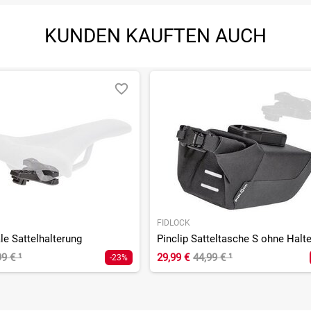
KUNDEN KAUFTEN AUCH
FIDLOCK
le Sattelhalterung
Pinclip Satteltasche S ohne Halt
99 €
¹
29,99 €
44,99 €
¹
-23%