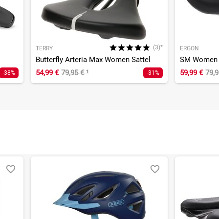
(3)*
TERRY
ERGON
Butterfly Arteria Max Women Sattel
SM Women S
54,99 €
79,95 €
¹
59,99 €
79,
-38%
-31%