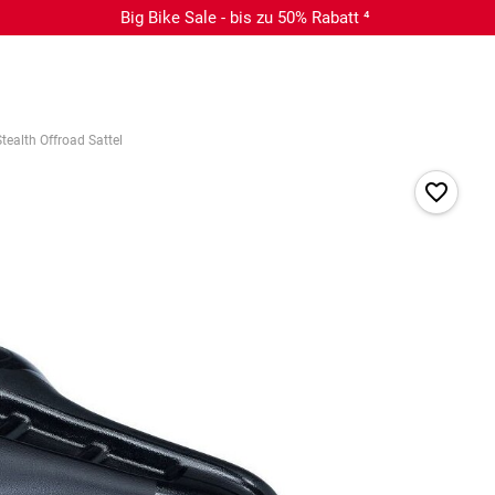
Big Bike Sale - bis zu 50% Rabatt ⁴
tealth Offroad Sattel