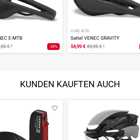
CUBE ACID
ENEC E-MTB
Sattel VENEC GRAVITY
,95 €
¹
54,99 €
89,95 €
¹
-38%
KUNDEN KAUFTEN AUCH