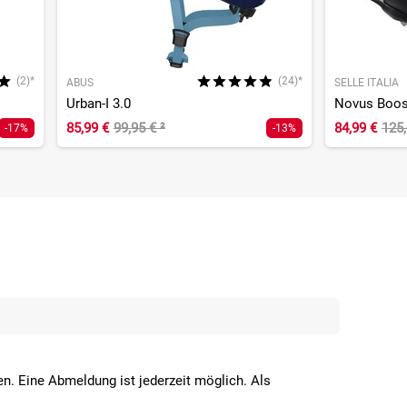
(2)*
(24)*
ABUS
SELLE ITALIA
Urban-I 3.0
85,99 €
99,95 €
²
84,99 €
125,
-17%
-13%
n. Eine Abmeldung ist jederzeit möglich. Als