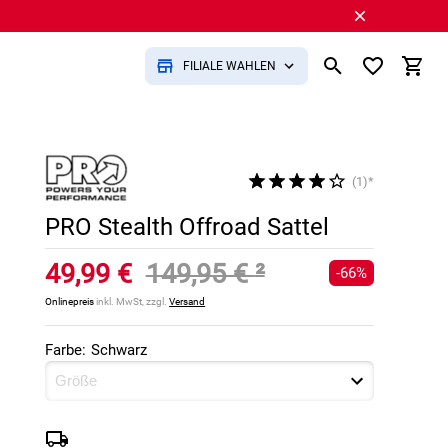
FILIALE WÄHLEN
(1)*
PRO Stealth Offroad Sattel
49,99 €
149,95 €
²
-66%
Onlinepreis
inkl. MwSt, zzgl.
Versand
Farbe:
Schwarz