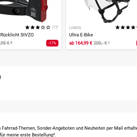
(1)*
LUMOS
 Rücklicht StVZO
Ultra E-Bike
,95 €
²
ab
164,99 €
200,- €
¹
-17%
g
 Fahrrad-Themen, Sonder-Angeboten und Neuheiten per Mail erhalte
ür meine erste Bestellung³.