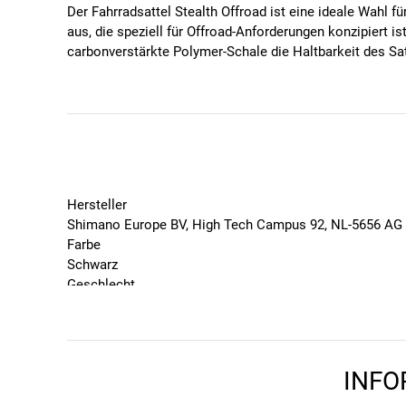
Der Fahrradsattel Stealth Offroad ist eine ideale Wahl f
aus, die speziell für Offroad-Anforderungen konzipiert i
carbonverstärkte Polymer-Schale die Haltbarkeit des Sat
bietet zusätzlichen Komfort und Leistungsfähigkeit. Die
Komfort für anspruchsvolle Offroad-Einsätze.
Lieferumfang:
Serie: Stealth
Modell: Offroad
Einsatzbereich: MTB/Gravel/Road
Hersteller
Polsterung: Super light EVA-Polsterung
Shimano Europe BV, High Tech Campus 92, NL-5656 A
Gestell: Edelstahl
Farbe
Bezug: PU
Schwarz
Ausführung: Standard
Geschlecht
Design: Leicht gerundet - Tail up
Unisex
Maximale Belastung: gemäß EN15194, ISO 4210-7
Marke
PRO
Produktvarianten:
Saison
INFO
2024
Sportlich-komfortabel - Damen/Herren - Schwarz -
Bitte beachte, dass es zu Abweichungen zwischen den 
Sportlich-komfortabel - Damen/Herren - Schwarz -