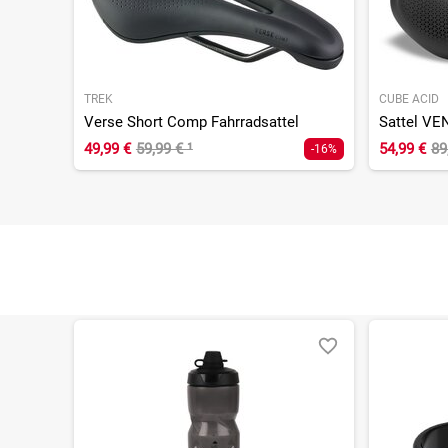
TREK
CUBE ACID
Verse Short Comp Fahrradsattel
Sattel V
49,99 €
59,99 €
¹
54,99 €
89
-16%