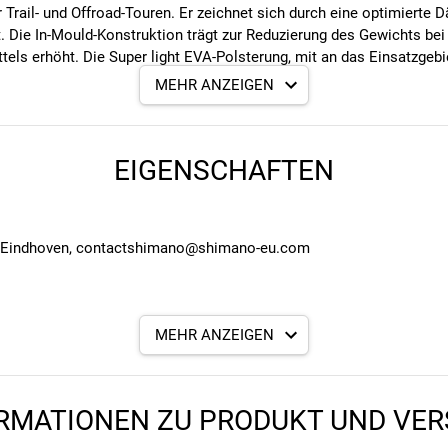
ür Trail- und Offroad-Touren. Er zeichnet sich durch eine optimiert
st. Die In-Mould-Konstruktion trägt zur Reduzierung des Gewichts be
tels erhöht. Die Super light EVA-Polsterung, mit an das Einsatzge
ser Sattel, der Teil des PRO Sattelauswahl-Programms ist, bietet e
MEHR ANZEIGEN
EIGENSCHAFTEN
G Eindhoven, contactshimano@shimano-eu.com
MEHR ANZEIGEN
RMATIONEN ZU PRODUKT UND VE
 195 g - 255 x 142 mm
angegebenen- und den verbauten Komponenten bei Fahrrädern komm
 205 g - 255 x 152 mm