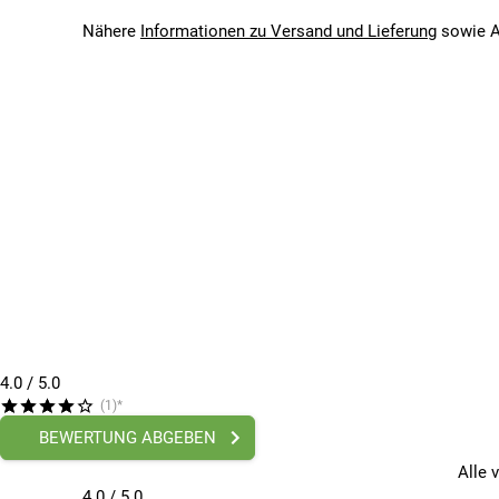
Bitte beachte, dass es zu Abweichungen zwischen den 
Nähere
Informationen zu Versand und Lieferung
sowie A
4.0
/ 5.0
(1)*
BEWERTUNG ABGEBEN
Alle 
4.0 / 5.0