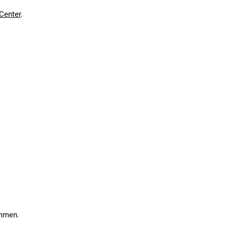
en kann. Einen Fehler gefunden?
Hier melden.
Center
.
ommen.