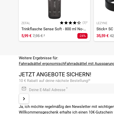
(3)*
ZEFAL
LEZYNE
Trinkflasche Sense Soft - 800 ml No-Mud
Stick+ SC
5,99 €
7,95 €
¹
35,59 €
42
-24%
Weitere Ergebnisse für:
Fahrradsättel ergonomisch
Fahrradsättel mit Aussparun
JETZT ANGEBOTE SICHERN!
10 € Rabatt auf deine nächste Bestellung!³
*
Deine E-Mail Adresse
Ja, ich möchte regelmäßig den Newsletter mit wichtigen
Willkommensgeschenk erhalte ich einen 10€-Gutschein f