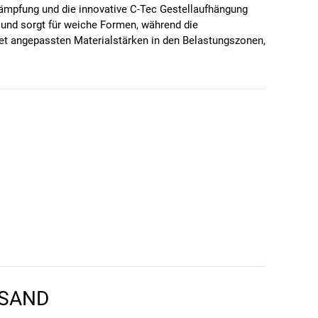
e Dämpfung und die innovative C-Tec Gestellaufhängung
i und sorgt für weiche Formen, während die
biet angepassten Materialstärken in den Belastungszonen,
ine hervorragende Mischung aus Sportlichkeit und
RSAND
en kann. Einen Fehler gefunden?
Hier melden.