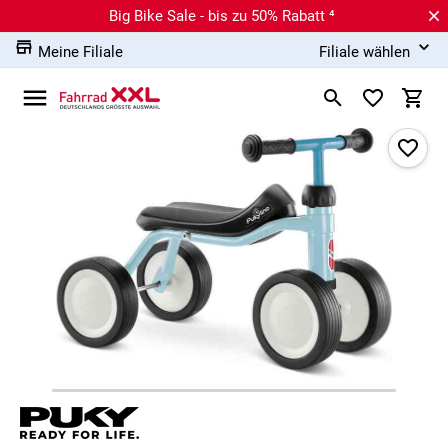
Big Bike Sale - bis zu 50% Rabatt ⁴
Meine Filiale
Filiale wählen