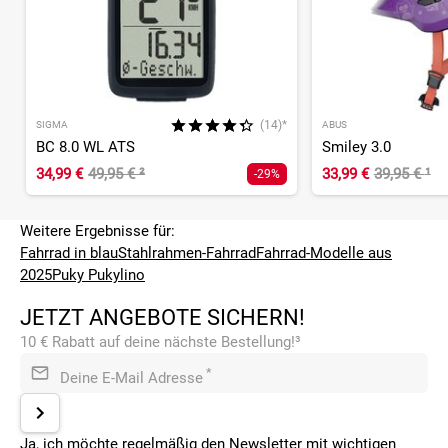
(14)*
SIGMA
ABUS
BC 8.0 WL ATS
Smiley 3.0
34,99 €
49,95 €
²
33,99 €
39,95 €
¹
-29%
Weitere Ergebnisse für:
Fahrrad in blau
Stahlrahmen-Fahrrad
Fahrrad-Modelle aus
2025
Puky Pukylino
JETZT ANGEBOTE SICHERN!
10 € Rabatt auf deine nächste Bestellung!³
*
Deine E-Mail Adresse
Ja, ich möchte regelmäßig den Newsletter mit wichtigen