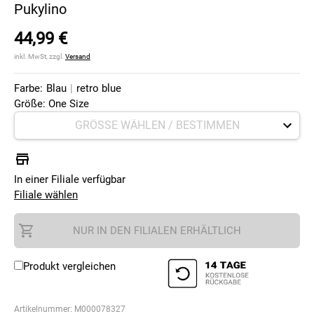
Pukylino
44,99 €
inkl. MwSt, zzgl.
Versand
Farbe:
Blau
|
retro blue
Größe: One Size
In einer Filiale verfügbar
Filiale wählen
NUR IN DEN FILIALEN ERHÄLTLICH
Produkt vergleichen
Artikelnummer:
M000078327