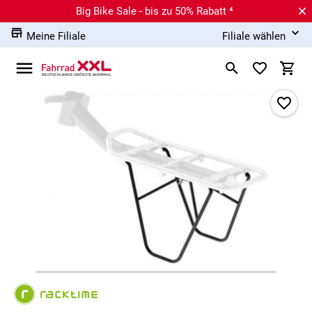
Big Bike Sale - bis zu 50% Rabatt ⁴
Meine Filiale
Filiale wählen