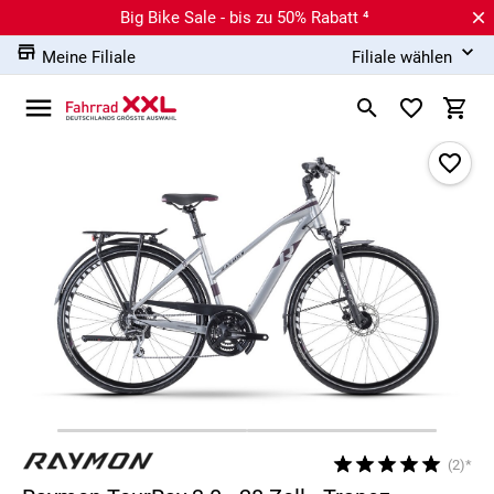
Big Bike Sale - bis zu 50% Rabatt ⁴
Meine Filiale
Filiale wählen
(2)*