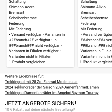
Schaltung
Schaltung
Shimano Acera
Shimano Alivio
Bremsart
Bremsart
Scheibenbremse
Scheibenbremse
Federung
Federung
Mit Federung
Mit Federung
•
Versand verfügbar
•
Varianten in
•
Versand verfügb
###branch### verfügbar
•
In
###branch### ver
###branch### nicht verfügbar
•
###branch### nich
Varianten in Filialen verfügbar
•
Varianten in Filial
Varianten nicht in Filialen
Varianten nicht in F
Produkt vergleichen
Produkt vergleic
Weitere Ergebnisse für:
Trekkingrad mit 28 Zoll
Fahrrad-Modelle aus
2024
Trekkingräder der Saison 2024
Damenfahrrad
Damen
Trekkingrad
Damenfahrräder im Angebot
Raymon Tourray
JETZT ANGEBOTE SICHERN!
10 € Rabatt auf deine nächste Bestellung!³