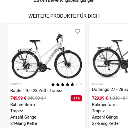
Zu den Bewertungsbedingungen
WEITERE PRODUKTE FÜR DICH
(5)*
CARVER
WINORA
Domingo 27 - 28 Zo
Route 110 - 28 Zoll - Trapez
749,99 €
849,99 €
²
729,99 €
1.049,- €
²
-11%
Rahmenform
Rahmenform
Trapez
Trapez
Anzahl Gänge
Anzahl Gänge
24-Gang Kette
27-Gang Kette