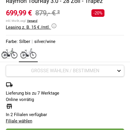
Raymon TourRay 3.0 - 28 Zoll - Trapez
699,99 €
879,- €
²
-20%
inkl. MwSt, zzgl.
Versand
Leasing z. B. 15 € /mtl.
Farbe:
Silber
|
silver/wine
Lieferung bis zu 7 Werktage
Online vorrätig
In 2 Filialen verfügbar
Filiale wählen