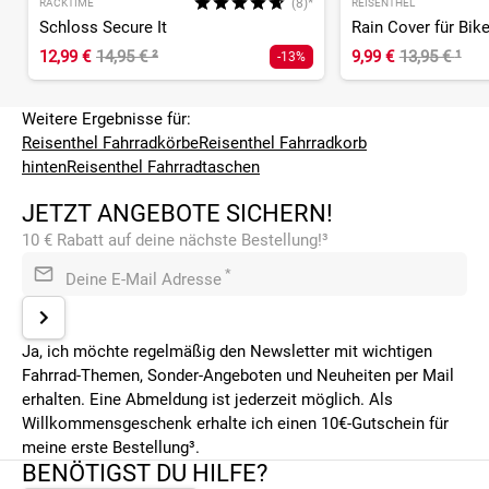
(8)*
RACKTIME
REISENTHEL
Schloss Secure It
Rain Cover für Bik
12,99 €
14,95 €
²
9,99 €
13,95 €
¹
-13%
Weitere Ergebnisse für:
Reisenthel Fahrradkörbe
Reisenthel Fahrradkorb
hinten
Reisenthel Fahrradtaschen
JETZT ANGEBOTE SICHERN!
10 € Rabatt auf deine nächste Bestellung!³
*
Deine E-Mail Adresse
Ja, ich möchte regelmäßig den Newsletter mit wichtigen
Fahrrad-Themen, Sonder-Angeboten und Neuheiten per Mail
erhalten. Eine Abmeldung ist jederzeit möglich. Als
Willkommensgeschenk erhalte ich einen 10€-Gutschein für
meine erste Bestellung³.
BENÖTIGST DU HILFE?