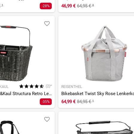
€
¹
46,99 €
64,95 €
²
-28%
(2)*
&KAUL
REISENTHEL
KLICKfix by Rixen&Kaul Structura Retro Lenkerkorb
Bikebasket Twist Sky Rose Lenkerk
64,99 €
84,95 €
¹
-35%