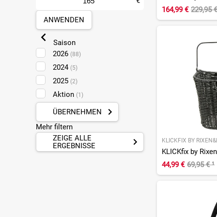
€
164,99 €
229,95 
Mülheim-Kärlich
(28)
ANWENDEN
Münster
(23)
Pforzheim
(19)
Saison
Plankstadt
(4)
2026
(88)
Sankt Augustin
(29)
2024
(5)
2025
(2)
Aktion
(1)
ÜBERNEHMEN
Mehr filtern
ZEIGE ALLE
KLICKFIX BY RIXEN
ERGEBNISSE
44,99 €
69,95 €
¹