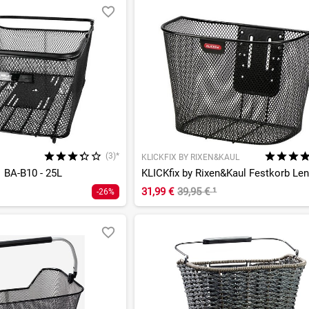
(3)*
KLICKFIX BY RIXEN&KAUL
1 BA-B10 - 25L
31,99 €
39,95 €
¹
-26%