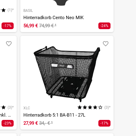
(1)*
BASIL
Hinterradkorb Cento Neo MIK
56,99 €
74,99 €
¹
-17%
-24%
(3)*
(3)*
XLC
Gepäckträgerkorb Baskit 2.0 small, inkl. Snapit 2.0 Adapter
Hinterradkorb 5:1 BA-B11 - 27L
27,99 €
34,- €
¹
-23%
-17%