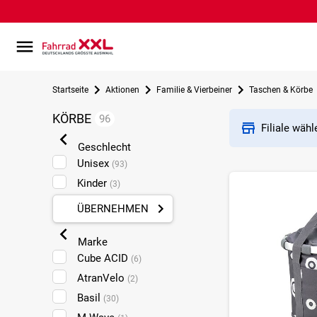
Startseite
Aktionen
Familie & Vierbeiner
Taschen & Körbe
KÖRBE
96
Filiale wäh
Geschlecht
Unisex
(93)
Kinder
(3)
ÜBERNEHMEN
Marke
Cube ACID
(6)
AtranVelo
(2)
Basil
(30)