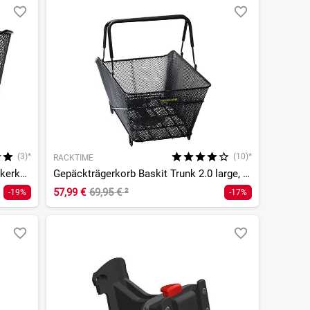
(3)*
(10)*
RACKTIME
KLICKfix by Rixen&Kaul Festkorb Lenkerkorb - Festmontage
Gepäckträgerkorb Baskit Trunk 2.0 large, Snapit 2.0 Adapter
57,99 €
69,95 €
²
-19%
-17%