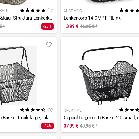
(1)*
&KAUL
CUBE ACID
KLICKfix by Rixen&Kaul Struktura Lenkerkorb
Lenkerkorb 14 CMPT FILink
 €
¹
13,99 €
16,95 €
¹
-28%
(3)*
RACKTIME
Gepäckträgerkorb Baskit Trunk large, inkl. Snapit Adapter
37,99 €
49,95 €
²
-34%