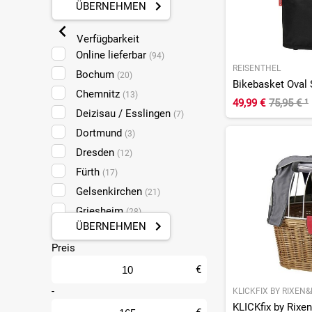
ÜBERNEHMEN
Verfügbarkeit
Online lieferbar
(94)
REISENTHEL
Bochum
(20)
Bikebasket Oval 
Chemnitz
(13)
49,99 €
75,95 €
¹
Deizisau / Esslingen
(7)
Dortmund
(3)
Dresden
(12)
Fürth
(17)
Gelsenkirchen
(21)
Griesheim
(28)
ÜBERNEHMEN
Halle
(15)
Preis
Koblenz
(28)
Leipzig Taucha
€
(12)
Ludwigshafen
-
(31)
KLICKFIX BY RIXEN
Mainz
(28)