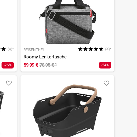
(4)*
(4)*
REISENTHEL
Roomy Lenkertasche
59,99 €
78,95 €
¹
-26%
-24%