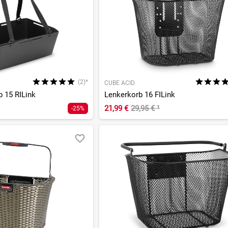
(2)*
CUBE ACID
 15 RILink
Lenkerkorb 16 FILink
21,99 €
29,95 €
¹
-25%