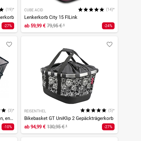
(19)*
(14)*
CUBE ACID
gerkorb
Lenkerkorb City 15 FILink
ab
59,99 €
79,95 €
¹
-27%
-24%
(3)*
(5)*
REISENTHEL
Hinterradkorb Cento für Schultaschen, engmaschig
Bikebasket GT UniKlip 2 Gepäckträgerkorb
ab
94,99 €
130,95 €
¹
-10%
-27%