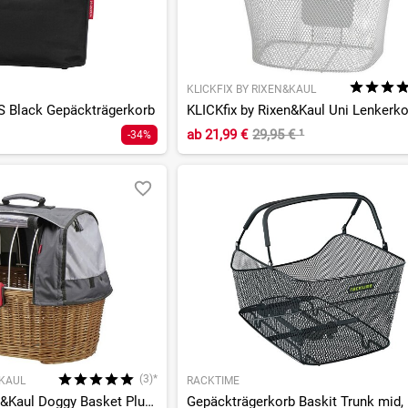
KLICKFIX BY RIXEN&KAUL
S Black Gepäckträgerkorb
KLICKfix by Rixen&Kaul Uni Lenkerk
ab
21,99 €
29,95 €
¹
-34%
(3)*
&KAUL
RACKTIME
KLICKfix by Rixen&Kaul Doggy Basket Plus zur Festmontage am Gepäckträger + Wetters.