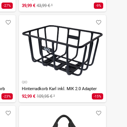
39,99 €
43,99 €
¹
-27%
-9%
QIO
orb
Hinterradkorb Karl inkl. MIK 2.0 Adapter
92,99 €
109,95 €
¹
-23%
-15%