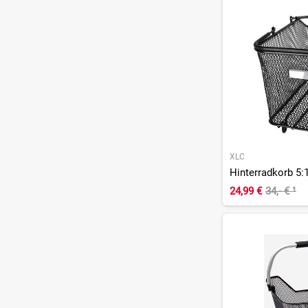
XLC
Hinterradkorb 5:
24,99 €
34,- €
¹