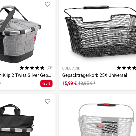
(7)*
CUBE ACID
Bikebasket GT UniKlip 2 Twist Silver Gepäckträgerkorb
Gepäckträgerkorb 25X Universal
¹
15,99 €
19,95 €
¹
-25%