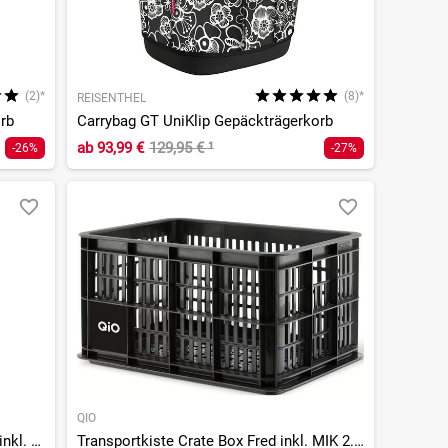
(2)*
(8)*
REISENTHEL
orb
Carrybag GT UniKlip Gepäckträgerkorb
ab
93,99 €
129,95 €
¹
-26%
-27%
QIO
Gepäckträgerkorb Baskit Trunk mid, inkl. Snapit Adapter
Transportkiste Crate Box Fred inkl. MIK 2.0 Adapter