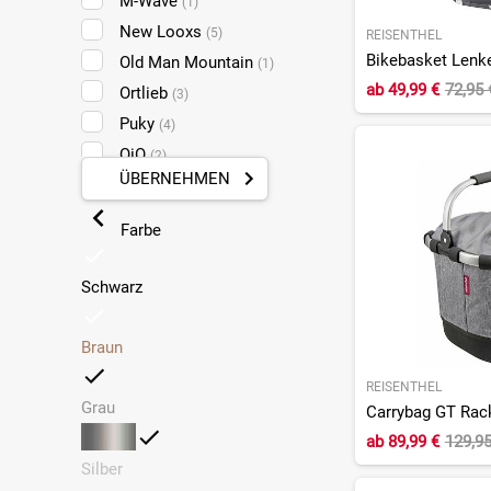
M-Wave
(1)
New Looxs
(5)
REISENTHEL
Bikebasket Lenk
Old Man Mountain
(1)
ab
49,99 €
72,95
Ortlieb
(3)
Puky
(4)
QiO
(2)
ÜBERNEHMEN
Racktime
(5)
Reisenthel
(14)
Farbe
KLICKfix by Rixen&Kaul
(17)
Thule
(1)
Schwarz
Topeak
(2)
XLC
(3)
Braun
REISENTHEL
Grau
Carrybag GT Rac
ab
89,99 €
129,9
Silber