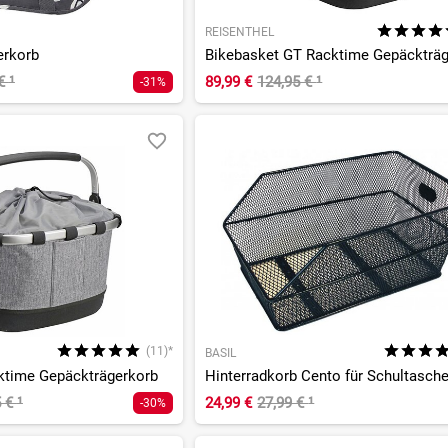
REISENTHEL
erkorb
Bikebasket GT Racktime Gepäckträ
 €
¹
89,99 €
124,95 €
¹
-31%
(11)*
BASIL
ktime Gepäckträgerkorb
5 €
¹
24,99 €
27,99 €
¹
-30%