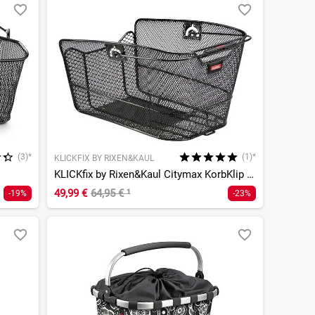
(3)*
(1)*
KLICKFIX BY RIXEN&KAUL
KLICKfix by Rixen&Kaul Citymax KorbKlip 2 Gepäckträgerkorb
49,99 €
64,95 €
¹
-19%
-23%