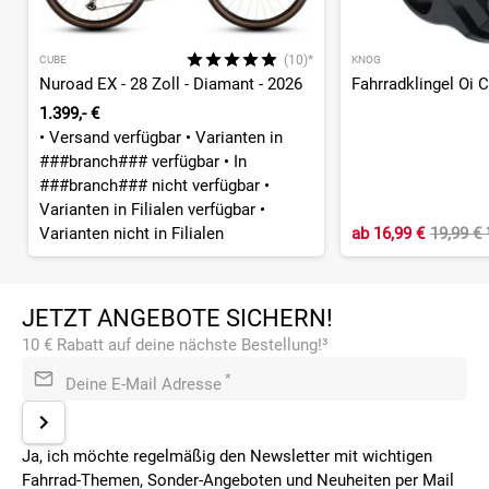
(10)*
CUBE
KNOG
Nuroad EX - 28 Zoll - Diamant - 2026
Fahrradklingel Oi 
1.399,- €
•
Versand verfügbar
•
Varianten in
###branch### verfügbar
•
In
###branch### nicht verfügbar
•
Varianten in Filialen verfügbar
•
Varianten nicht in Filialen
ab
16,99 €
19,99 €
JETZT ANGEBOTE SICHERN!
10 € Rabatt auf deine nächste Bestellung!³
*
Deine E-Mail Adresse
Ja, ich möchte regelmäßig den Newsletter mit wichtigen
Fahrrad-Themen, Sonder-Angeboten und Neuheiten per Mail