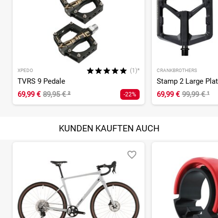
(1)*
XPEDO
CRANKBROTHERS
TVRS 9 Pedale
Stamp 2 Large Pla
69,99 €
89,95 €
²
69,99 €
99,99 €
¹
-22%
KUNDEN KAUFTEN AUCH