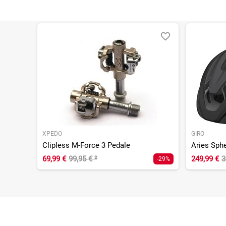
XPEDO
GIRO
Clipless M-Force 3 Pedale
Aries Sphe
69,99 €
99,95 €
²
249,99 €
3
-29%