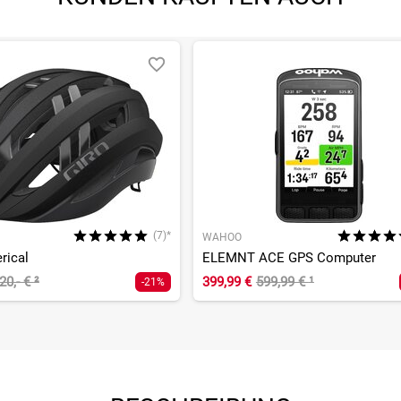
(7)*
WAHOO
rical
ELEMNT ACE GPS Computer
20,- €
²
399,99 €
599,99 €
¹
-21%