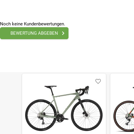
Herren
Marke
Rondo
Radgröße
Noch keine Kundenbewertungen.
28 Zoll
BEWERTUNG ABGEBEN
Rahmenmaterial
Aluminium
Saison
Aktion
Schaltart
Kettenschaltung
Bitte beachte, dass es zu Abweichungen zwischen den 
Bitte beachte, dass es zu Abweichungen zwischen den 