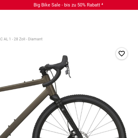
Big Bike Sale - bis zu 50% Rabatt ⁴
 AL 1 - 28 Zoll - Diamant