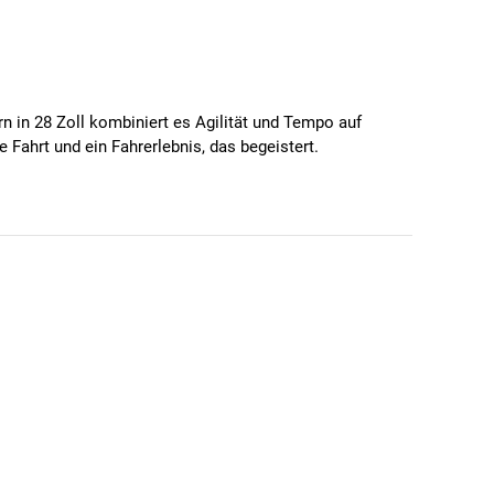
n in 28 Zoll kombiniert es Agilität und Tempo auf
Fahrt und ein Fahrerlebnis, das begeistert.
ür ein einzigartiges Gravel-Erlebnis auf jedem
te Übersetzung, die sich ideal für wechselnde
en mühelos zu meistern, was das Gravel-Bike perfekt für
dingungen. Ideal für Gravel-Bike-Enthusiasten bieten
m Gelände sicherer macht.
ideal für anspruchsvolle Touren auf unbefestigten
able Sitzposition, was besonders für Abenteuerlustige