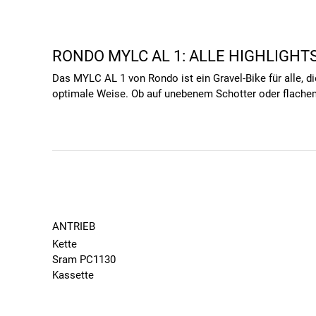
RONDO MYLC AL 1: ALLE HIGHLIGHT
Das MYLC AL 1 von Rondo ist ein Gravel-Bike für alle, 
optimale Weise. Ob auf unebenem Schotter oder flachem A
WEITERE HIGHLIGHTS DES MYLC AL 
Erkunde neue Wege mit dem MYLC AL 1 – sein vielseitige
Untergrund:
Schaltung:
Die 12-Gang Kettenschaltung mit dem S
Geländearten eignet. Diese Schaltungsart bietet di
Abenteuerlustige und Stadtfahrer macht, die abse
ANTRIEB
Bremsen:
Die hydraulischen Scheibenbremsen von R
Kette
sie präzise Kontrolle und schnelle Reaktionsfähi
Sram PC1130
Rahmen:
Der Aluminiumrahmen des MYLC AL 1 bietet
Kassette
Wegen. Mit seiner Diamantform ermöglicht er eine 
Microshift, 11-42 Zähne, 11-fach
und Stadtfahrer von Vorteil ist.
Schaltung