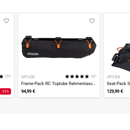
(5)*
(5)*
ORTLIEB
ORTLIEB
Frame-Pack RC Toptube Rahmentasche 4L
Seat-Pack S
94,99 €
129,99 €
-33%