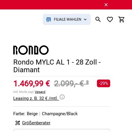
FILIALE WÄHLEN
Rondo MYLC AL 1 - 28 Zoll -
Diamant
1.469,99 €
2.099,- €
²
-29%
inkl. MwSt, zzgl.
Versand
Leasing z. B. 32 € /mtl.
Farbe:
Beige
|
Champagne/Black
Größenberater