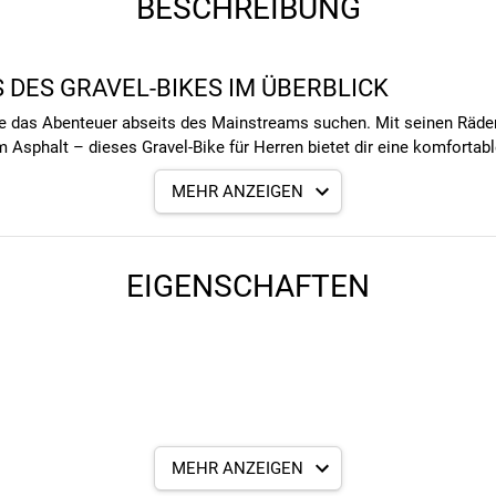
BESCHREIBUNG
S DES GRAVEL-BIKES IM ÜBERBLICK
die das Abenteuer abseits des Mainstreams suchen. Mit seinen Räder
sphalt – dieses Gravel-Bike für Herren bietet dir eine komfortable 
1
MEHR ANZEIGEN
s Design, die robuste Ausstattung und die agile Fahrweise sorgen f
EIGENSCHAFTEN
RAM Apex Schaltwerk ermöglicht präzise Gangwechsel und eine brei
r die Flexibilität, sowohl steile Anstiege als auch schnelle Abfahrt
its der ausgetretenen Pfade unterwegs sein möchten.
ondo gewährleisten eine zuverlässige Bremsleistung unter allen Be
gkeit, was das Fahren auf schottrigen Wegen und in anspruchsvolle
 eine hervorragende Kombination aus Leichtigkeit und Stabilität, 
effiziente Kraftübertragung und sorgt gleichzeitig für eine komfort
MEHR ANZEIGEN