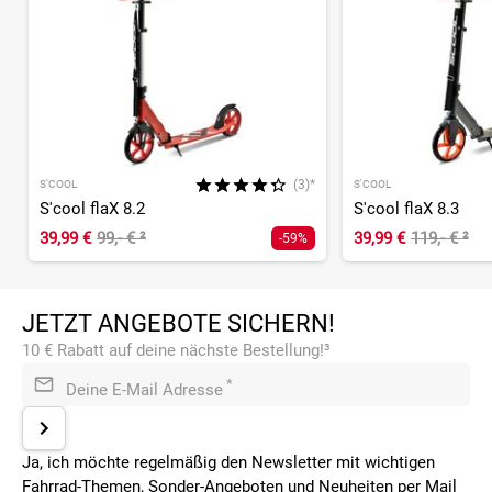
(3)*
S'COOL
S'COOL
S'cool flaX 8.2
S'cool flaX 8.3
39,99 €
99,- €
²
39,99 €
119,- €
²
-59%
JETZT ANGEBOTE SICHERN!
10 € Rabatt auf deine nächste Bestellung!³
*
Deine E-Mail Adresse
Ja, ich möchte regelmäßig den Newsletter mit wichtigen
Fahrrad-Themen, Sonder-Angeboten und Neuheiten per Mail