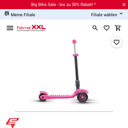
Big Bike Sale - bis zu 50% Rabatt ⁴
Meine Filiale
Filiale wählen