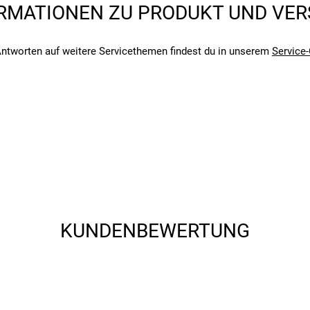
RMATIONEN ZU PRODUKT UND VE
angegebenen- und den verbauten Komponenten bei Fahrrädern komm
ger Karkasse
angegebenen- und den verbauten Komponenten bei Fahrrädern komm
ntworten auf weitere Servicethemen findest du in unserem
Service-
KUNDENBEWERTUNG