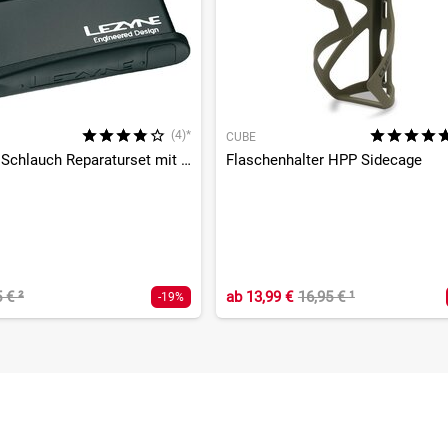
(4)*
CUBE
Lever Kit - Schlauch Reparaturset mit Reifenheber
Flaschenhalter HPP Sidecage
5 €
²
ab
13,99 €
16,95 €
¹
-19%