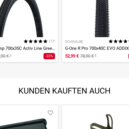
(1)*
SCHWALBE
G-One Comp 700x35C Activ Line GreenCompund K-Guard
,90 €
¹
52,99 €
78,90 €
¹
-33%
KUNDEN KAUFTEN AUCH