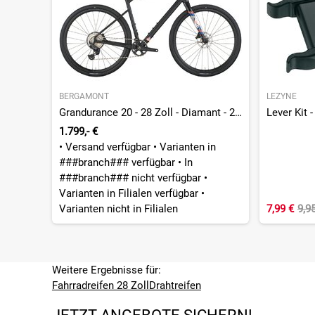
BERGAMONT
LEZYNE
Grandurance 20 - 28 Zoll - Diamant - 2026
1.799,- €
•
Versand verfügbar
•
Varianten in
###branch### verfügbar
•
In
###branch### nicht verfügbar
•
Varianten in Filialen verfügbar
•
Varianten nicht in Filialen
7,99 €
9,9
Weitere Ergebnisse für:
Fahrradreifen 28 Zoll
Drahtreifen