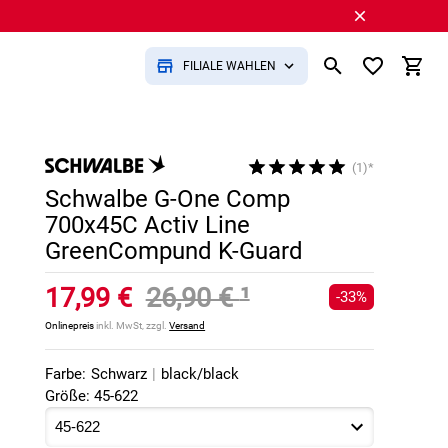
FILIALE WÄHLEN
(1)*
Schwalbe G-One Comp
700x45C Activ Line
GreenCompund K-Guard
17,99 €
26,90 €
¹
-33%
Onlinepreis
inkl. MwSt, zzgl.
Versand
Farbe:
Schwarz
|
black/black
Größe: 45-622