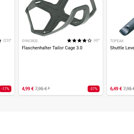
(23)*
(4)*
SYNCROS
TOPEAK
Flaschenhalter Tailor Cage 3.0
Shuttle Leve
4,99 €
7,95 €
²
6,49 €
7,95 
-17%
-37%