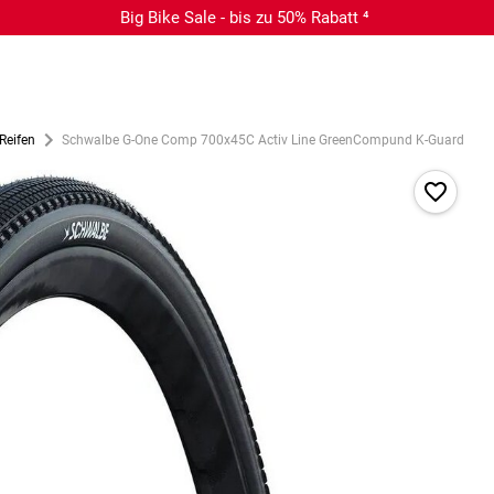
Big Bike Sale - bis zu 50% Rabatt ⁴
Reifen
Schwalbe G-One Comp 700x45C Activ Line GreenCompund K-Guard