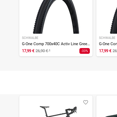
SCHWALBE
SCHWALBE
G-One Comp 700x40C Activ Line GreenCompund K-Guard
17,99 €
26,90 €
¹
17,99 €
26
-33%