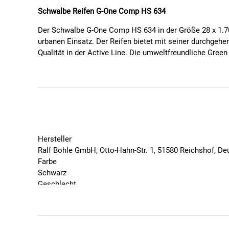
Schwalbe Reifen G-One Comp HS 634
Der Schwalbe G-One Comp HS 634 in der Größe 28 x 1.70 (
urbanen Einsatz. Der Reifen bietet mit seiner durchgeh
Qualität in der Active Line. Die umweltfreundliche Gre
Technische Details:
Größe:
28 x 1.70 (700 x 45C)
ETRTO:
45-622
Gewicht:
680 g
Druck (Bar):
max. 4,5
Art:
Drahtreifen
Hersteller
Farbe:
Schwarz
Ralf Bohle GmbH, Otto-Hahn-Str. 1, 51580 Reichshof, D
Farbe
Technologien:
Schwarz
Geschlecht
Green Compound:
Laufflächen-Gummi aus recycel
Unisex
Active Line:
Zuverlässige Markenqualität mit hoch
Marke
E-Bike Ready 25:
Geeignet für Pedelecs mit Tretun
Schwalbe
Besonderheiten: