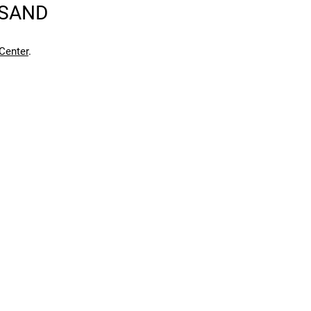
RSAND
en kann. Einen Fehler gefunden?
Hier melden.
en kann. Einen Fehler gefunden?
Hier melden.
Center
.