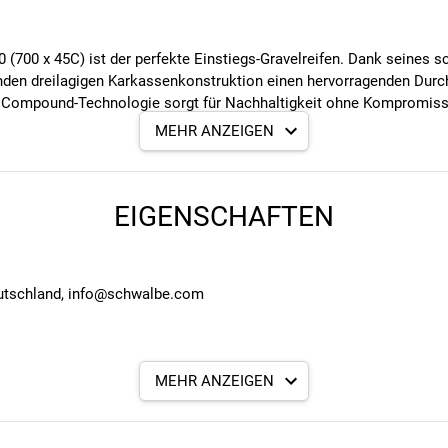
700 x 45C) ist der perfekte Einstiegs-Gravelreifen. Dank seines sch
enden dreilagigen Karkassenkonstruktion einen hervorragenden Dur
en Compound-Technologie sorgt für Nachhaltigkeit ohne Kompromisse
MEHR ANZEIGEN
EIGENSCHAFTEN
eutschland, info@schwalbe.com
ten und nachwachsenden Rohstoffen für umweltfreundliche Herstel
MEHR ANZEIGEN
wertiger 50 EPI-Karkasse.
terstützung bis 25 km/h.