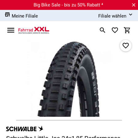
Big Bike Sale - bis zu 50% Rabatt ⁴
Meine Filiale
Filiale wählen