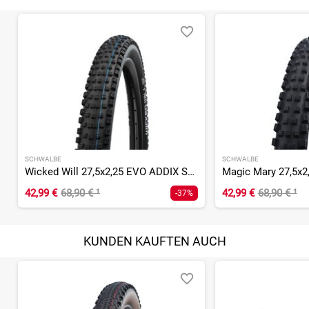
SCHWALBE
SCHWALBE
Wicked Will 27,5x2,25 EVO ADDIX SpeedGrip SnakeSkin Super Gr
42,99 €
68,90 €
¹
42,99 €
68,90 €
¹
-37%
KUNDEN KAUFTEN AUCH