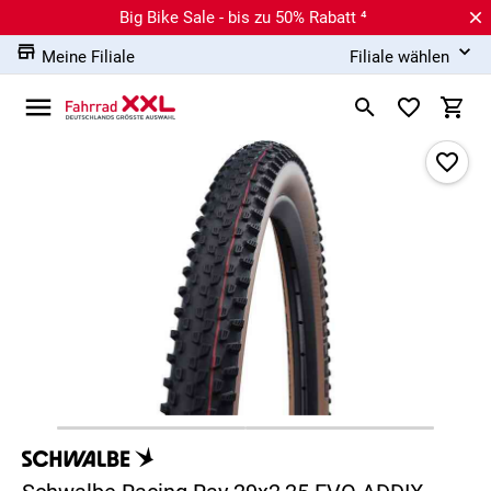
Big Bike Sale - bis zu 50% Rabatt ⁴
Meine Filiale
Filiale wählen