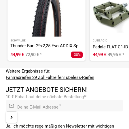
SCHWALBE
CUBE ACID
Thunder Burt 29x2,25 Evo ADDIX Speed Super Race TLE
Pedale FLAT C1-IB
44,99 €
72,90 €
¹
44,99 €
49,95 €
¹
-38%
Weitere Ergebnisse für:
Fahrradreifen 29 Zoll
Faltreifen
Tubeless-Reifen
JETZT ANGEBOTE SICHERN!
10 € Rabatt auf deine nächste Bestellung!³
*
Deine E-Mail Adresse
Ja, ich möchte regelmäßig den Newsletter mit wichtigen