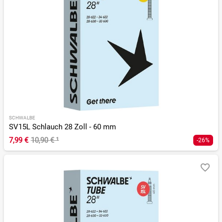
SCHWALBE
SV15L Schlauch 28 Zoll - 60 mm
7,99 €
10,90 €
¹
-26%