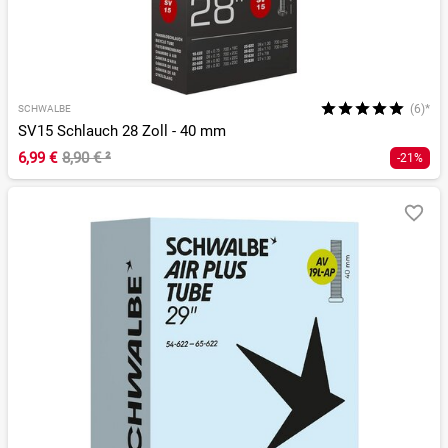
(6)*
SCHWALBE
SV15 Schlauch 28 Zoll - 40 mm
6,99 €
8,90 €
²
-21%