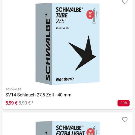
SCHWALBE
SV14 Schlauch 27,5 Zoll - 40 mm
5,99 €
9,90 €
¹
-39%