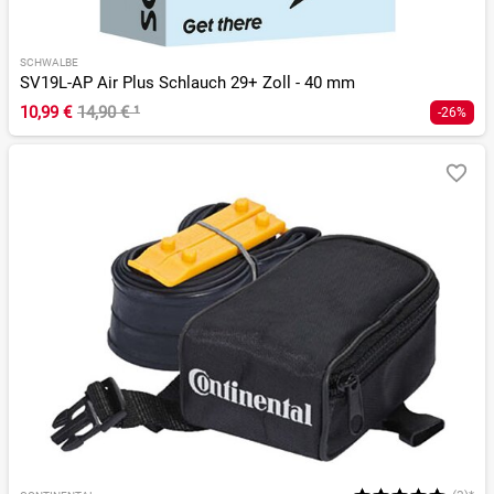
SCHWALBE
SV19L-AP Air Plus Schlauch 29+ Zoll - 40 mm
10,99 €
14,90 €
¹
-26%