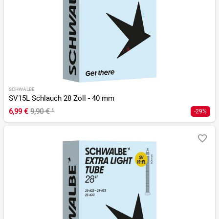
SCHWALBE
SV15L Schlauch 28 Zoll - 40 mm
6,99 €
9,90 €
¹
-29%