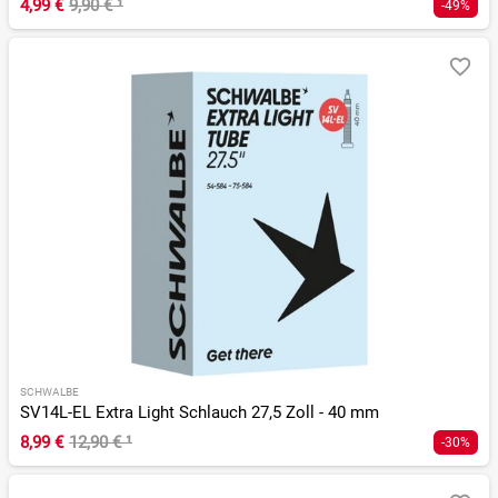
4,99 €
9,90 €
¹
-49%
SCHWALBE
SV14L-EL Extra Light Schlauch 27,5 Zoll - 40 mm
8,99 €
12,90 €
¹
-30%