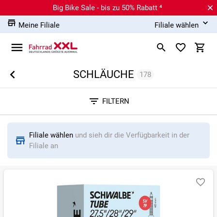
Big Bike Sale - bis zu 50% Rabatt ⁴
Meine Filiale
Filiale wählen
SCHLÄUCHE
178
Sortieren nach
FILTERN
RELEVANZ
BESTSELLER
ERSPARNIS IN %
N
Filiale wählen
und sieh dir die Verfügbarkeit in der
Filiale an