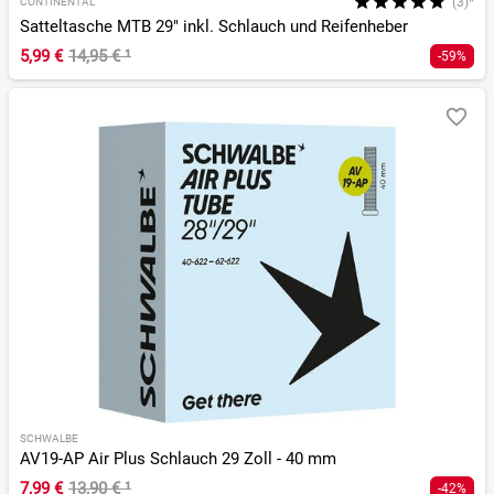
(3)*
CONTINENTAL
Satteltasche MTB 29" inkl. Schlauch und Reifenheber
5,99 €
14,95 €
¹
-59%
SCHWALBE
AV19-AP Air Plus Schlauch 29 Zoll - 40 mm
7,99 €
13,90 €
¹
-42%