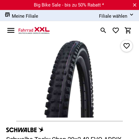
Big Bike Sale - bis zu 50% Rabatt ⁴
Meine Filiale
Filiale wählen