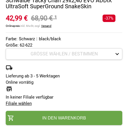
Schwalbe Tacky Chan 29x2,40 EVO ADDIX
UltraSoft SuperGround SnakeSkin
42,99 €
68,90 €
¹
-37%
Onlinepreis
inkl. MwSt, zzgl.
Versand
Farbe:
Schwarz
|
black/black
Größe: 62-622
Lieferung ab 3 - 5 Werktagen
Online vorrätig
In keiner Filiale verfügbar
Filiale wählen
IN DEN WARENKORB