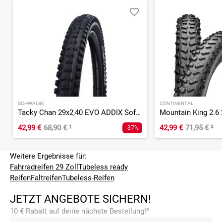
SCHWALBE
CONTINENTAL
Tacky Chan 29x2,40 EVO ADDIX Soft SnakeSkin Super Trail TLE
42,99 €
68,90 €
¹
42,99 €
71,95 €
²
-37%
Weitere Ergebnisse für:
Fahrradreifen 29 Zoll
Tubeless ready
Reifen
Faltreifen
Tubeless-Reifen
JETZT ANGEBOTE SICHERN!
10 € Rabatt auf deine nächste Bestellung!³